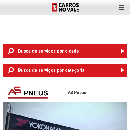
Busca de serviços
por cidade
ANTA GORDA (6)
Busca de serviços
por categoria
ARROIO DO MEIO (2)
Oficina Mecânica
BOM RETIRO DO SUL (3)
AS Pneus
Pneus
CRUZEIRO DO SUL (3)
Rodas
ENCANTADO (3)
Chapeação e Pintura
ESTRELA (8)
Auto Elétrica
LAJEADO (89)