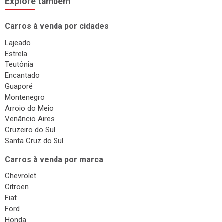
Explore também
Troca de Óleo
Chaveiro
Carros à venda por cidades
Reboques
Lajeado
Estrela
Seguros
Teutônia
Injeção Eletrônica
Encantado
Guaporé
Produtos Automotivos
Montenegro
Placas
Arroio do Meio
Venâncio Aires
Estética e Higienização
Cruzeiro do Sul
Auto Vidros
Santa Cruz do Sul
Volantes
Carros à venda por marca
Capotas
Chevrolet
Citroen
Despachante
Fiat
Vistorias
Ford
Honda