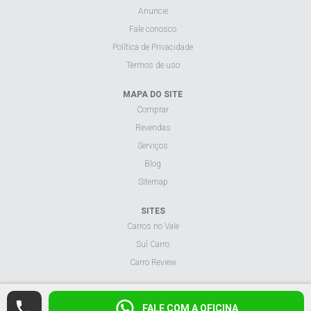
Anuncie
Fale conosco
Política de Privacidade
Termos de uso
MAPA DO SITE
Comprar
Revendas
Serviços
Blog
Sitemap
SITES
Carros no Vale
Sul Carro
Carro Review
Visualizar site na versão desktop.
FALE COM A OFICINA