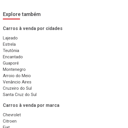
Troca de Óleo
Chaveiro
Explore também
Reboques
Carros à venda por cidades
Seguros
Lajeado
Injeção Eletrônica
Estrela
Teutônia
Produtos Automotivos
Encantado
Placas
Guaporé
Montenegro
Estética e Higienização
Arroio do Meio
Auto Vidros
Venâncio Aires
Cruzeiro do Sul
Volantes
Santa Cruz do Sul
Capotas
Carros à venda por marca
Despachante
Chevrolet
Vistorias
Citroen
Fiat