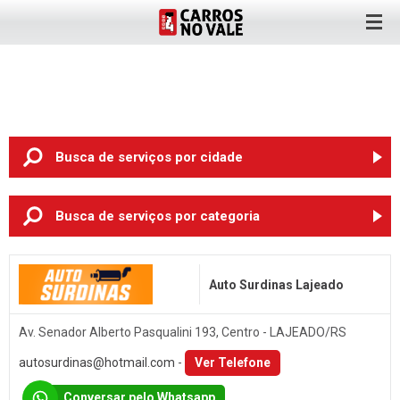
Busca de serviços
por cidade
ANTA GORDA (6)
Busca de serviços
por categoria
ARROIO DO MEIO (2)
Oficina Mecânica
BOM RETIRO DO SUL (3)
Auto Surdinas Lajeado
Pneus
CRUZEIRO DO SUL (3)
Rodas
ENCANTADO (3)
Av. Senador Alberto Pasqualini 193, Centro - LAJEADO/RS
Chapeação e Pintura
ESTRELA (8)
autosurdinas@hotmail.com
-
Ver Telefone
Auto Elétrica
LAJEADO (89)
Conversar pelo Whatsapp