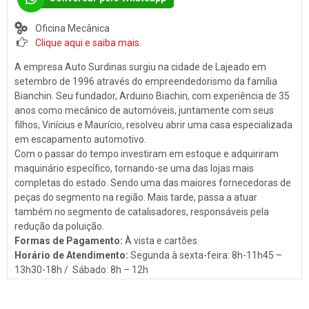
Som
PORTO ALEGRE (1)
Oficina Mecânica
Baterias
SANTA CLARA DO SUL (1)
Clique aqui e saiba mais.
Películas
SANTA CRUZ DO SUL (15)
A empresa Auto Surdinas surgiu na cidade de Lajeado em
Acessórios
setembro de 1996 através do empreendedorismo da família
TEUTÔNIA (14)
Bianchin. Seu fundador, Arduino Biachin, com experiência de 35
Ar Condicionado
VENÂNCIO AIRES (16)
anos como mecânico de automóveis, juntamente com seus
filhos, Vinícius e Maurício, resolveu abrir uma casa especializada
Engate de Reboques
em escapamento automotivo.
Martelinho de Ouro
Com o passar do tempo investiram em estoque e adquiriram
maquinário específico, tornando-se uma das lojas mais
Lavagem Automotiva
completas do estado. Sendo uma das maiores fornecedoras de
peças do segmento na região. Mais tarde, passa a atuar
Retificadora de Motores
também no segmento de catalisadores, responsáveis pela
Auto Peças
redução da poluição.
Formas de Pagamento:
À vista e cartões.
Amortecedores
Horário de Atendimento:
Segunda à sexta-feira: 8h-11h45 –
Adaptação Veicular
13h30-18h / Sábado: 8h – 12h
Auto Demolidoras