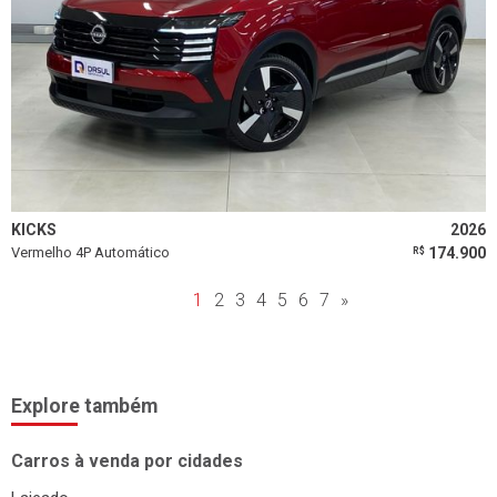
KICKS
2026
Vermelho 4P Automático
174.900
R$
1
2
3
4
5
6
7
»
Explore também
Carros à venda por cidades