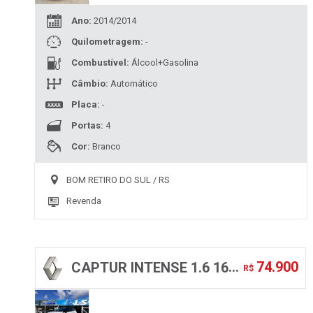
Ano:
2014/2014
Quilometragem:
-
Combustível:
Álcool+Gasolina
Câmbio:
Automático
Placa:
-
Portas:
4
Cor:
Branco
BOM RETIRO DO SUL / RS
Revenda
74.900
CAPTUR INTENSE 1.6 16V FLEX 5P AUT.
R$