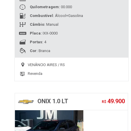
Quilometragem:
00.000
Combustível:
Álcool+Gasolina
Câmbio:
Manual
Placa:
IXX-0000
Portas:
4
Cor:
Branca
VENÂNCIO AIRES / RS
Revenda
ONIX 1.0 LT
49.900
R$