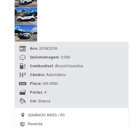
Ano:
2018/2018
Quilometragem:
0.000
Combustível:
Álcool+Gasolina
Câmbio:
Automático
Placa:
IXX-0000
Portas:
4
Cor:
Branca
VENÂNCIO AIRES / RS
Revenda