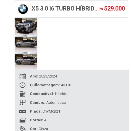
529.000
X5 3.0 I6 TURBO HÍBRIDO XDRIVE50E M SPORT AUTOMÁTICO
R$
Ano:
2023/2024
Quilometragem:
40310
Combustível:
Híbrido
Câmbio:
Automático
Placa:
DWM-2I21
Portas:
4
Cor:
Cinza