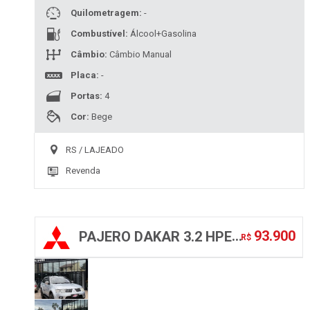
Quilometragem:
-
Combustível:
Álcool+Gasolina
Câmbio:
Câmbio Manual
Placa:
-
Portas:
4
Cor:
Bege
RS / LAJEADO
Revenda
93.900
PAJERO DAKAR 3.2 HPE 4X4 7 LUGARES 16V TURBO INTERCOOLER DIESEL 4P AUTOMÁTICO
R$