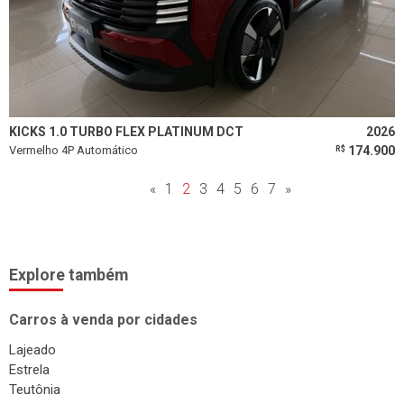
KICKS 1.0 TURBO FLEX PLATINUM DCT
2026
Vermelho 4P Automático
174.900
R$
«
1
2
3
4
5
6
7
»
Explore também
Carros à venda por cidades
Lajeado
Estrela
Teutônia