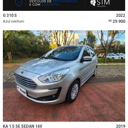
G 310 S
2022
Azul nenhum
29.900
R$
KA 1.5 SE SEDAN 16V
2019