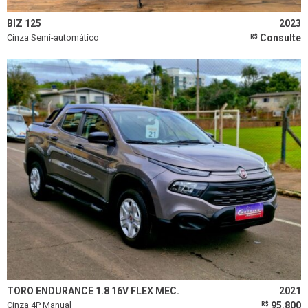
Limpar todos os filtros
BIZ 125
2023
Cinza Semi-automático
Consulte
R$
TORO ENDURANCE 1.8 16V FLEX MEC.
2021
Cinza 4P Manual
95.800
R$