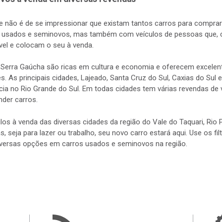
e não é de se impressionar que existam tantos carros para comprar 
a usados e seminovos, mas também com veículos de pessoas que, c
el e colocam o seu à venda.
a Serra Gaúcha são ricas em cultura e economia e oferecem excele
 As principais cidades, Lajeado, Santa Cruz do Sul, Caxias do Su
ência no Rio Grande do Sul. Em todas cidades tem várias revendas d
nder carros.
los à venda das diversas cidades da região do Vale do Taquari, Ri
s, seja para lazer ou trabalho, seu novo carro estará aqui. Use os fi
diversas opções em carros usados e seminovos na região.