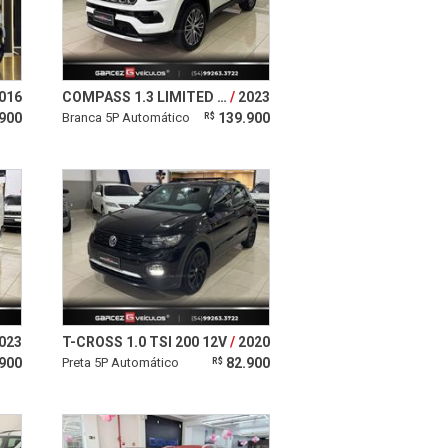
016
COMPASS 1.3 LIMITED T270 16V TURBO
2023
900
Branca 5P Automático
139.900
R$
023
T-CROSS 1.0 TSI 200 12V
2020
900
Preta 5P Automático
82.900
R$