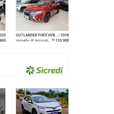
020
OUTLANDER PHEV HYBRID 2.0 16V 4X4
2018
900
Vermelho 4P Automático
129.900
R$