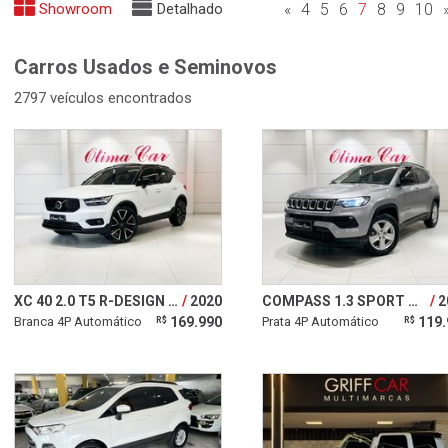
Showroom
Detalhado
«
4
5
6
7
8
9
10
Carros Usados e Seminovos
2797 veículos encontrados
XC 40 2.0 T5 R-DESIGN SPE AWD GEARTRONIC
2020
COMPASS 1.3 SPORT T270 16V TURBO
2
Branca 4P Automático
169.990
Prata 4P Automático
119.
R$
R$