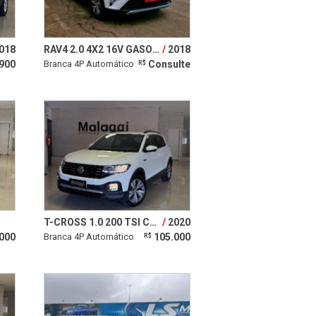
018
RAV4 2.0 4X2 16V GASOLINA 4P AUTOMÁTICO
2018
900
Branca 4P Automático
Consulte
R$
T-CROSS 1.0 200 TSI COMFORTLINE 2020
2020
000
Branca 4P Automático
105.000
R$