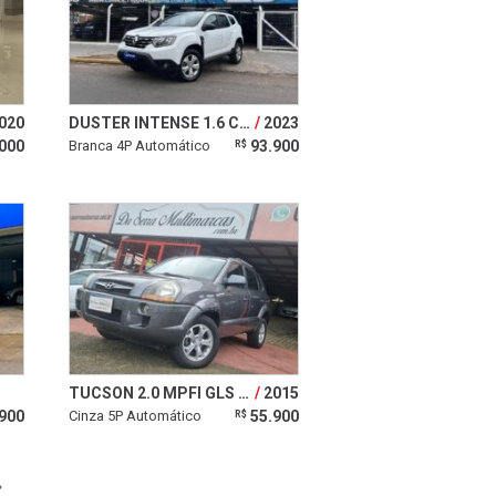
020
DUSTER INTENSE 1.6 CVT
2023
000
Branca 4P Automático
93.900
R$
TUCSON 2.0 MPFI GLS 16V 143CV 2WD
2015
900
Cinza 5P Automático
55.900
R$
»