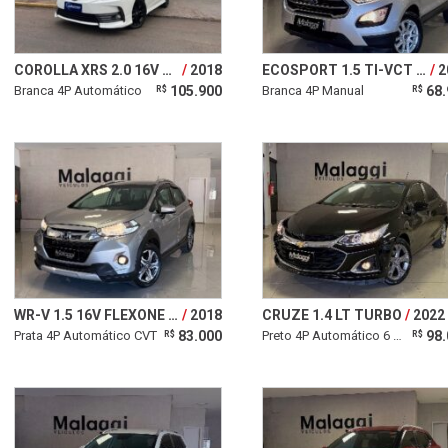
COROLLA XRS 2.0 16V FLEX.
2018
ECOSPORT 1.5 TI-VCT FLEX SE MANUAL
2
Branca 4P Automático
105.900
Branca 4P Manual
68.
R$
R$
WR-V 1.5 16V FLEXONE EXL CVT
2018
CRUZE 1.4 LT TURBO
2022
Prata 4P Automático CVT
83.000
Preto 4P Automático 6 marchas
98.
R$
R$