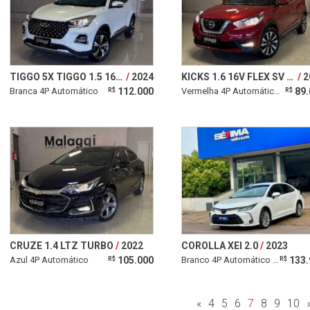
TIGGO 5X TIGGO 1.5 16V TURBO 5X T FLEX 4P AUTOMÁTICO
2024
KICKS 1.6 16V FLEX SV 4P XTRONIC
2
Branca 4P Automático
112.000
Vermelha 4P Automático CVT
89.
R$
R$
CRUZE 1.4 LTZ TURBO
2022
COROLLA XEI 2.0
2023
Azul 4P Automático
105.000
Branco 4P Automático CVT
133.
R$
R$
«
4
5
6
7
8
9
10