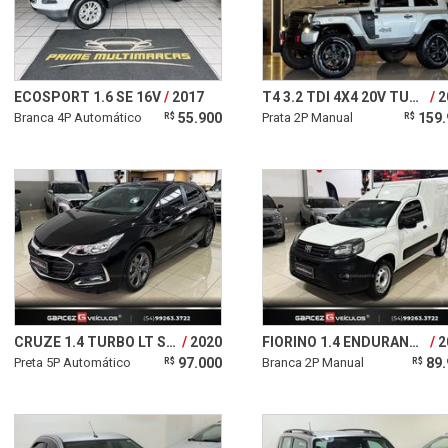
ECOSPORT 1.6 SE 16V
2017
T4 3.2 TDI 4X4 20V TURBO INTERCOOLER
2
Branca 4P Automático
55.900
Prata 2P Manual
159.
R$
R$
CRUZE 1.4 TURBO LT SPORT6 16V
2020
FIORINO 1.4 ENDURANCE EVO 8V
2
Preta 5P Automático
97.000
Branca 2P Manual
89.
R$
R$