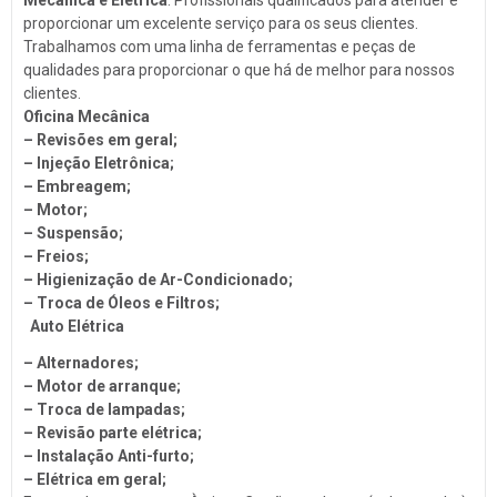
Troca de Óleo
proporcionar um excelente serviço para os seus clientes.
Trabalhamos com uma linha de ferramentas e peças de
Chaveiro
qualidades para proporcionar o que há de melhor para nossos
Reboques
clientes.
Oficina Mecânica
Seguros
– Revisões em geral;
Injeção Eletrônica
– Injeção Eletrônica;
– Embreagem;
Produtos Automotivos
– Motor;​
– Suspensão;
Placas
– Freios;
Estética e Higienização
– Higienização de Ar-Condicionado;
– Troca de Óleos e Filtros;​
Auto Vidros
Auto Elétrica
Volantes
– Alternadores;
– Motor de arranque;
Capotas
– Troca de lampadas
;
Despachante
– Revisão parte elétrica;
– Instalação Anti-furto;
Vistorias
– Elétrica em geral;