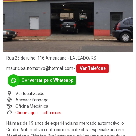
Som
PORTO ALEGRE (1)
Baterias
SANTA CLARA DO SUL (1)
Películas
SANTA CRUZ DO SUL (15)
Acessórios
TEUTÔNIA (14)
Ar Condicionado
VENÂNCIO AIRES (16)
Engate de Reboques
Rua 25 de julho, 116 Americano - LAJEADO/RS
Martelinho de Ouro
mauricioautomotivo@hotmail.com
-
Ver Telefone
Lavagem Automotiva
Conversar pelo Whatsapp
Retificadora de Motores
Ver localização
Auto Peças
Acessar fanpage
Oficina Mecânica
Amortecedores
Clique aqui e saiba mais.
Adaptação Veicular
Há mais de 15 anos de experiência no mercado automotivo, o
Auto Demolidoras
Centro Automotivo conta com mão de obra especializada em
Mecânica e Elétrica
. Profissionais qualificados para atender e