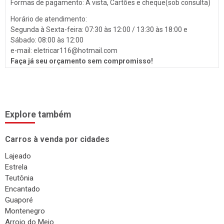
Surdinas
Formas de pagamento: À vista, Cartões e cheque(sob consulta)
Bombas Injetoras
Horário de atendimento:
Segunda à Sexta-feira: 07:30 às 12:00 / 13:30 às 18:00 e
Gás Veicular
Sábado: 08:00 às 12:00
e-mail: eletricar116@hotmail.
com
Faça já seu orçamento sem compromisso!
Explore também
Carros à venda por cidades
Lajeado
Estrela
Teutônia
Encantado
Guaporé
Montenegro
Arroio do Meio