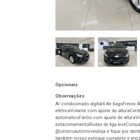
Opcionais
Observações
Ar condicionado digital4 Air bagsFrei
elétricaVolante com ajuste de alturaCent
automaticoFaróis com ajuste de alturaVid
estacionamentoRodas de liga leveConsult
@cimirroautomoveisloja e fique por dent
também nosso estoque completo e encontr