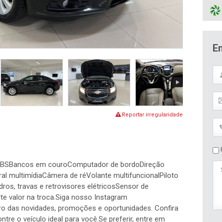
E
Reportar irregularidade
P
os ABSBancos em couroComputador de bordoDireção
ral multimídiaCâmera de réVolante multifuncionalPiloto
ros, travas e retrovisores elétricosSensor de
e valor na troca.Siga nosso Instagram
ro das novidades, promoções e oportunidades. Confira
e o veículo ideal para você.Se preferir, entre em