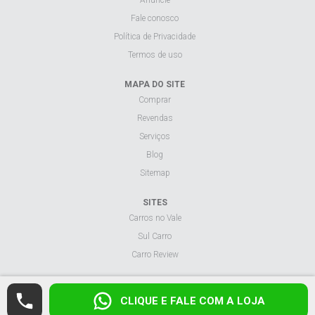
Fale conosco
Política de Privacidade
Termos de uso
MAPA DO SITE
Comprar
Revendas
Serviços
Blog
Sitemap
SITES
Carros no Vale
Sul Carro
Carro Review
Visualizar site na versão desktop.
CLIQUE E FALE COM A LOJA