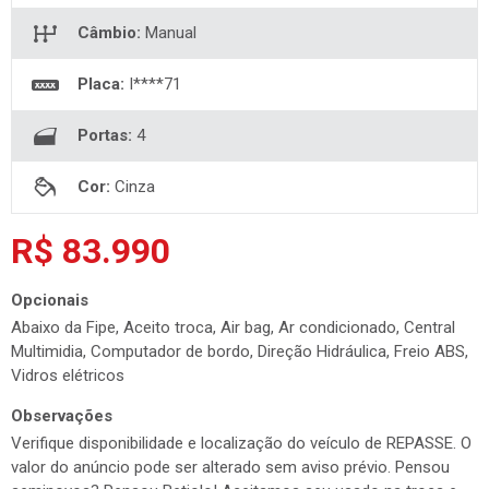
Câmbio:
Manual
Placa:
I****71
Portas:
4
Cor:
Cinza
R$ 83.990
Opcionais
Abaixo da Fipe, Aceito troca, Air bag, Ar condicionado, Central
Multimidia, Computador de bordo, Direção Hidráulica, Freio ABS,
Vidros elétricos
Observações
Verifique disponibilidade e localização do veículo de REPASSE. O
valor do anúncio pode ser alterado sem aviso prévio. Pensou
seminovos? Pensou Betiolo! Aceitamos seu usado na troca e
financiamos com as melhores taxas do mercado. Para maiores