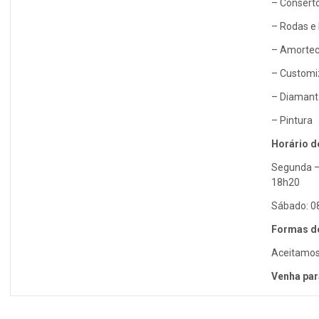
– Consert
– Rodas e
– Amortec
– Customi
– Diamant
– Pintura
Horário d
Segunda –
18h20
Sábado: 0
Formas d
Aceitamos 
Venha par