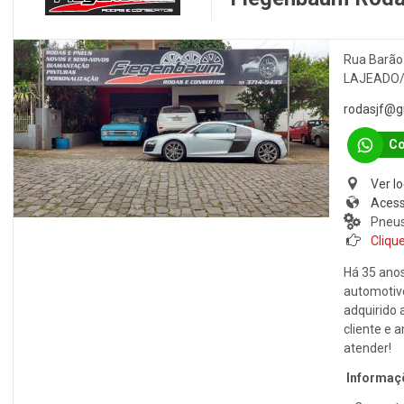
Rua Barão 
LAJEADO
rodasjf@g
Co
Ver l
Acess
Pneus
Clique
Há 35 ano
automotivo
adquirido 
cliente e 
atender!
Informaçõ