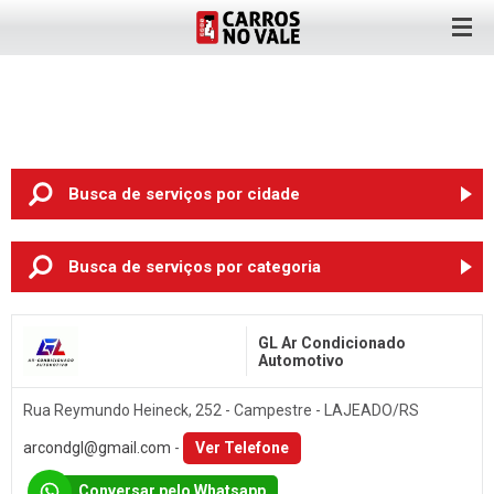
Busca de serviços
por cidade
ANTA GORDA (6)
Busca de serviços
por categoria
ARROIO DO MEIO (2)
Oficina Mecânica
BOM RETIRO DO SUL (3)
GL Ar Condicionado
Pneus
Automotivo
CRUZEIRO DO SUL (3)
Rodas
ENCANTADO (3)
Rua Reymundo Heineck, 252 - Campestre - LAJEADO/RS
Chapeação e Pintura
ESTRELA (8)
arcondgl@gmail.com
-
Ver Telefone
Auto Elétrica
LAJEADO (89)
Conversar pelo Whatsapp