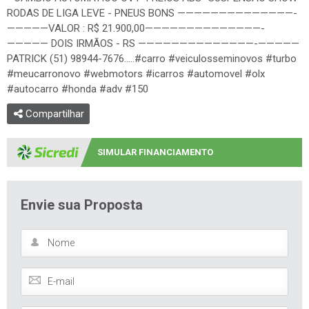
—————VALOR : R$ 21.900,00——————————————-
————— DOIS IRMÃOS - RS ——————————————-—————
PATRICK (51) 98944-7676.....#carro #veiculosseminovos #turbo
#meucarronovo #webmotors #icarros #automovel #olx
#autocarro #honda #adv #150
Compartilhar
SIMULAR FINANCIAMENTO
Envie sua Proposta