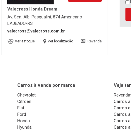
Valecross Honda Dream
Av. Sen. Alb. Pasqualini, 874 Americano
LAJEADO/RS
valecross@valecross.com.br
Ver estoque
Ver localização
Revenda
Carros à venda por marca
Veja t
Chevrolet
Revendas
Citroen
Carros a
Fiat
Carros a
Ford
Carros a
Honda
Carros a
Hyundai
Carros a