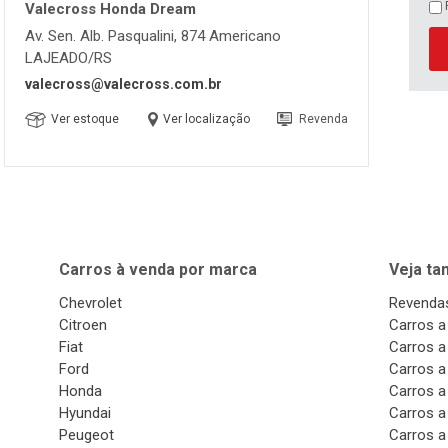
Valecross Honda Dream
Av. Sen. Alb. Pasqualini, 874 Americano
LAJEADO/RS
valecross@valecross.com.br
Ver estoque
Ver localização
Revenda
Carros à venda por marca
Veja t
Chevrolet
Revendas
Citroen
Carros a
Fiat
Carros a
Ford
Carros a
Honda
Carros a
Hyundai
Carros a
Peugeot
Carros a