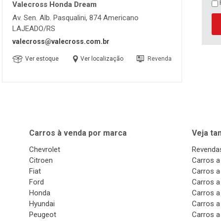
Valecross Honda Dream
Av. Sen. Alb. Pasqualini, 874 Americano
LAJEADO/RS
valecross@valecross.com.br
Ver estoque
Ver localização
Revenda
Carros à venda por marca
Veja t
Chevrolet
Revendas
Citroen
Carros a
Fiat
Carros a
Ford
Carros a
Honda
Carros a
Hyundai
Carros a
Peugeot
Carros a