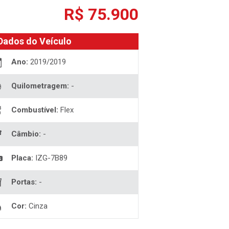
R$ 75.900
Dados do Veículo
Ano:
2019/2019
Quilometragem:
-
Combustível:
Flex
Câmbio:
-
Placa:
IZG-7B89
Portas:
-
Cor:
Cinza