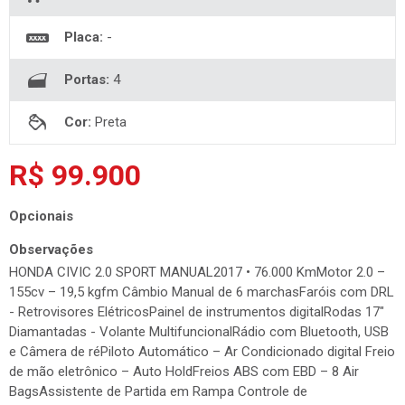
Placa:
-
Portas:
4
Cor:
Preta
R$ 99.900
Opcionais
Observações
HONDA CIVIC 2.0 SPORT MANUAL2017 • 76.000 KmMotor 2.0 –
155cv – 19,5 kgfm Câmbio Manual de 6 marchasFaróis com DRL
- Retrovisores ElétricosPainel de instrumentos digitalRodas 17"
Diamantadas - Volante MultifuncionalRádio com Bluetooth, USB
e Câmera de réPiloto Automático – Ar Condicionado digital Freio
de mão eletrônico – Auto HoldFreios ABS com EBD – 8 Air
BagsAssistente de Partida em Rampa Controle de