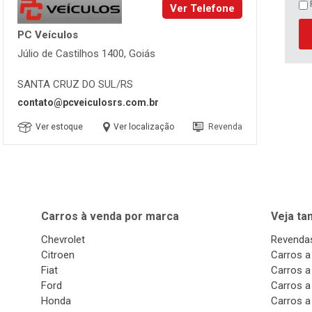
Ver Telefone
PC Veículos
Júlio de Castilhos 1400, Goiás
SANTA CRUZ DO SUL/RS
contato@pcveiculosrs.com.br
Ver estoque
Ver localização
Revenda
Carros à venda por marca
Veja t
Chevrolet
Revendas
Citroen
Carros a
Fiat
Carros a
Ford
Carros a
Honda
Carros a