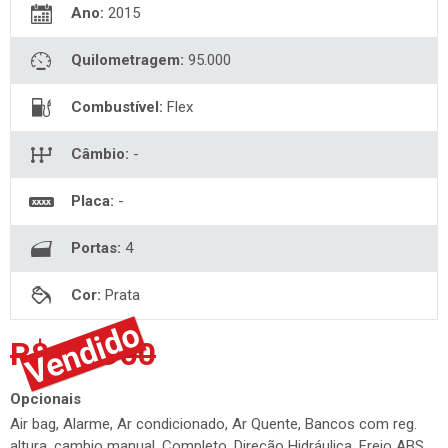
Ano:
2015
Quilometragem:
95.000
Combustível:
Flex
Câmbio:
-
Placa:
-
Portas:
4
Cor:
Prata
R$ 49.900
Opcionais
Air bag, Alarme, Ar condicionado, Ar Quente, Bancos com reg.
altura, cambio manual, Completo, Direção Hidráulica, Freio ABS,