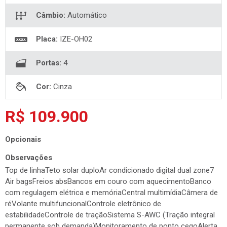
Câmbio:
Automático
Placa:
IZE-OH02
Portas:
4
Cor:
Cinza
R$ 109.900
Opcionais
Observações
Top de linhaTeto solar duploAr condicionado digital dual zone7
Air bagsFreios absBancos em couro com aquecimentoBanco
com regulagem elétrica e memóriaCentral multimídiaCâmera de
réVolante multifuncionalControle eletrônico de
estabilidadeControle de traçãoSistema S-AWC (Tração integral
permanente sob demanda)Monitoramento de ponto cegoAlerta