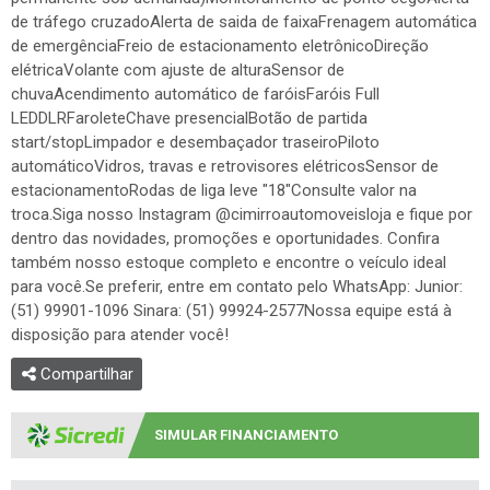
de tráfego cruzadoAlerta de saida de faixaFrenagem automática
de emergênciaFreio de estacionamento eletrônicoDireção
elétricaVolante com ajuste de alturaSensor de
chuvaAcendimento automático de faróisFaróis Full
LEDDLRFaroleteChave presencialBotão de partida
start/stopLimpador e desembaçador traseiroPiloto
automáticoVidros, travas e retrovisores elétricosSensor de
estacionamentoRodas de liga leve "18"Consulte valor na
troca.Siga nosso Instagram @cimirroautomoveisloja e fique por
dentro das novidades, promoções e oportunidades. Confira
também nosso estoque completo e encontre o veículo ideal
para você.Se preferir, entre em contato pelo WhatsApp: Junior:
(51) 99901-1096 Sinara: (51) 99924-2577Nossa equipe está à
disposição para atender você!
Compartilhar
SIMULAR FINANCIAMENTO