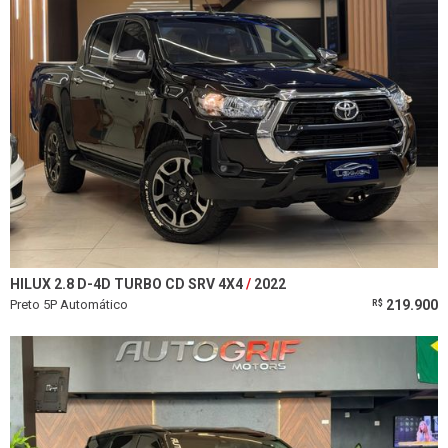
HILUX 2.8 D-4D TURBO CD SRV 4X4
2022
Preto 5P Automático
219.900
R$