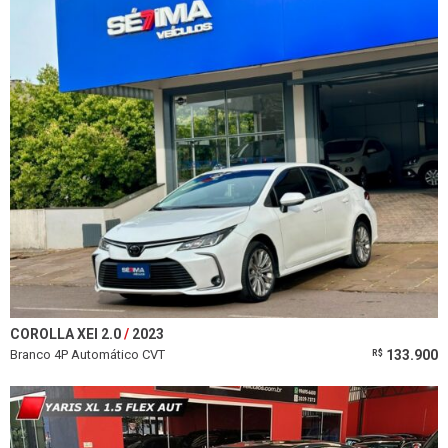
COROLLA XEI 2.0
2023
Branco 4P Automático CVT
133.900
R$