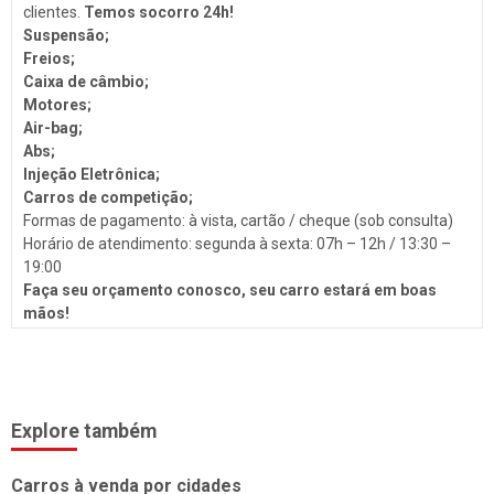
Troca de Óleo
clientes.
Temos socorro 24h!
Suspensão;
Chaveiro
Freios;
Caixa de câmbio;
Reboques
Motores;
Seguros
Air-bag;
Abs;
Injeção Eletrônica
Injeção Eletrônica;
Produtos Automotivos
Carros de competição;
Formas de pagamento: à vista, cartão / cheque (sob consulta)
Placas
Horário de atendimento: segunda à sexta: 07h – 12h / 13:30 –
19:00
Estética e Higienização
Faça seu orçamento conosco, seu carro estará em boas
Auto Vidros
mãos! ​
Volantes
Capotas
Despachante
Explore também
Vistorias
Carros à venda por cidades