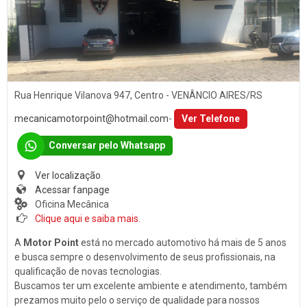
Som
PORTO ALEGRE (1)
Baterias
SANTA CLARA DO SUL (1)
Películas
SANTA CRUZ DO SUL (15)
Acessórios
TEUTÔNIA (14)
Rua Henrique Vilanova 947, Centro - VENÂNCIO AIRES/RS
Ar Condicionado
VENÂNCIO AIRES (16)
mecanicamotorpoint@hotmail.com
-
Ver Telefone
Engate de Reboques
Conversar pelo Whatsapp
Martelinho de Ouro
Lavagem Automotiva
Ver localização
Acessar fanpage
Retificadora de Motores
Oficina Mecânica
Clique aqui e saiba mais.
Auto Peças
Amortecedores
A
Motor Point
está no mercado automotivo há mais de 5 anos
e busca sempre o desenvolvimento de seus profissionais, na
Adaptação Veicular
qualificação de novas tecnologias.
Buscamos ter um excelente ambiente e atendimento, também
Auto Demolidoras
prezamos muito pelo o serviço de qualidade para nossos