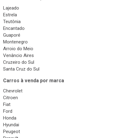
Surdinas
Lajeado
Bombas Injetoras
Estrela
Teutônia
Gás Veicular
Encantado
Guaporé
Montenegro
Arroio do Meio
Venâncio Aires
Cruzeiro do Sul
Santa Cruz do Sul
Carros à venda por marca
Chevrolet
Citroen
Fiat
Ford
Honda
Hyundai
Peugeot