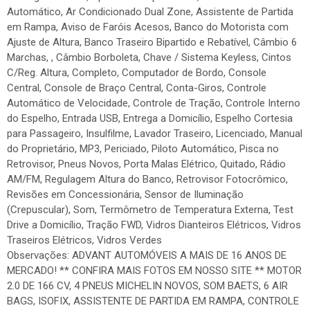
Automático, Ar Condicionado Dual Zone, Assistente de Partida
em Rampa, Aviso de Faróis Acesos, Banco do Motorista com
Ajuste de Altura, Banco Traseiro Bipartido e Rebatível, Câmbio 6
Marchas, , Câmbio Borboleta, Chave / Sistema Keyless, Cintos
C/Reg. Altura, Completo, Computador de Bordo, Console
Central, Console de Braço Central, Conta-Giros, Controle
Automático de Velocidade, Controle de Tração, Controle Interno
do Espelho, Entrada USB, Entrega a Domicílio, Espelho Cortesia
para Passageiro, Insulfilme, Lavador Traseiro, Licenciado, Manual
do Proprietário, MP3, Periciado, Piloto Automático, Pisca no
Retrovisor, Pneus Novos, Porta Malas Elétrico, Quitado, Rádio
AM/FM, Regulagem Altura do Banco, Retrovisor Fotocrômico,
Revisões em Concessionária, Sensor de Iluminação
(Crepuscular), Som, Termômetro de Temperatura Externa, Test
Drive a Domicílio, Tração FWD, Vidros Dianteiros Elétricos, Vidros
Traseiros Elétricos, Vidros Verdes
Observações: ADVANT AUTOMÓVEIS A MAIS DE 16 ANOS DE
MERCADO! ** CONFIRA MAIS FOTOS EM NOSSO SITE ** MOTOR
2.0 DE 166 CV, 4 PNEUS MICHELIN NOVOS, SOM BAETS, 6 AIR
BAGS, ISOFIX, ASSISTENTE DE PARTIDA EM RAMPA, CONTROLE