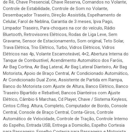
de Ré, Chave Presencial, Chave Reserva, Comandos no Volante,
Controle de Estabilidade, Controle de Som no Volante,
Desembaçador Traseiro, Direção Assistida, Espelhamento de
Celular, Farol de Neblina, Garantia de 3 meses, Ipva Pago,
Limpador Traseiro, Para-choques na cor do veículo, Rádio
Bluetooth, Retrovisores Elétricos, Rodas de Liga Leve, Sem
Gravame, Sensor de Estacionamento, Som original, Teto Solar,
Trava Elétrica, Trio Elétrico, Turbo, Vidros Elétricos, Vidros
Elétricos nas 4p, Volante Escamoteável, 4×2, Abertura Interna do
Tanque de Combustível, Acendimento Automático dos Faróis,
Air Bag Cortina, Air Bag Lateral, Air Bag Lateral Dianteiro, Air Bag
Motorista, Apoio de Braço Central, Ar Condicionado Automático,
Ar Condicionado Dual Zone, Assistente de Partida em Rampa,
Banco do Motorista com Ajuste de Altura, Banco Elétrico, Banco
Traseiro Bipartido e Rebatível, Bancos Dianteiros com Ajuste
Elétrico, Câmbio 6 Marchas, Cd Player, Chave / Sistema Keyless,
Cintos C/Reg. Altura, Completo, Computador de Bordo, Console
Central, Console de Braço Central, Conta-Giros, Controle
Automático de Velocidade, Controle de Tração, Controle Interno
do Espelho, Entrada USB, Entrega a Domicílio, Espelho Cortesia
para Passageiro, Espelho Cortesia para Passageiro e Motorista,