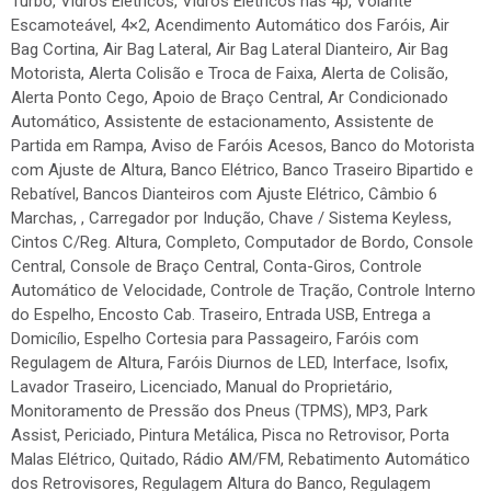
Turbo, Vidros Elétricos, Vidros Elétricos nas 4p, Volante
Escamoteável, 4×2, Acendimento Automático dos Faróis, Air
Bag Cortina, Air Bag Lateral, Air Bag Lateral Dianteiro, Air Bag
Motorista, Alerta Colisão e Troca de Faixa, Alerta de Colisão,
Alerta Ponto Cego, Apoio de Braço Central, Ar Condicionado
Automático, Assistente de estacionamento, Assistente de
Partida em Rampa, Aviso de Faróis Acesos, Banco do Motorista
com Ajuste de Altura, Banco Elétrico, Banco Traseiro Bipartido e
Rebatível, Bancos Dianteiros com Ajuste Elétrico, Câmbio 6
Marchas, , Carregador por Indução, Chave / Sistema Keyless,
Cintos C/Reg. Altura, Completo, Computador de Bordo, Console
Central, Console de Braço Central, Conta-Giros, Controle
Automático de Velocidade, Controle de Tração, Controle Interno
do Espelho, Encosto Cab. Traseiro, Entrada USB, Entrega a
Domicílio, Espelho Cortesia para Passageiro, Faróis com
Regulagem de Altura, Faróis Diurnos de LED, Interface, Isofix,
Lavador Traseiro, Licenciado, Manual do Proprietário,
Monitoramento de Pressão dos Pneus (TPMS), MP3, Park
Assist, Periciado, Pintura Metálica, Pisca no Retrovisor, Porta
Malas Elétrico, Quitado, Rádio AM/FM, Rebatimento Automático
dos Retrovisores, Regulagem Altura do Banco, Regulagem