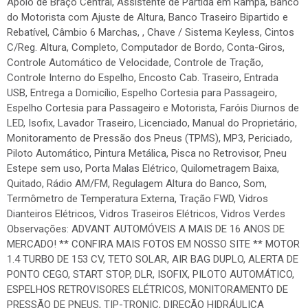
Apoio de Braço Central, Assistente de Partida em Rampa, Banco
do Motorista com Ajuste de Altura, Banco Traseiro Bipartido e
Rebatível, Câmbio 6 Marchas, , Chave / Sistema Keyless, Cintos
C/Reg. Altura, Completo, Computador de Bordo, Conta-Giros,
Controle Automático de Velocidade, Controle de Tração,
Controle Interno do Espelho, Encosto Cab. Traseiro, Entrada
USB, Entrega a Domicílio, Espelho Cortesia para Passageiro,
Espelho Cortesia para Passageiro e Motorista, Faróis Diurnos de
LED, Isofix, Lavador Traseiro, Licenciado, Manual do Proprietário,
Monitoramento de Pressão dos Pneus (TPMS), MP3, Periciado,
Piloto Automático, Pintura Metálica, Pisca no Retrovisor, Pneu
Estepe sem uso, Porta Malas Elétrico, Quilometragem Baixa,
Quitado, Rádio AM/FM, Regulagem Altura do Banco, Som,
Termômetro de Temperatura Externa, Tração FWD, Vidros
Dianteiros Elétricos, Vidros Traseiros Elétricos, Vidros Verdes
Observações: ADVANT AUTOMÓVEIS A MAIS DE 16 ANOS DE
MERCADO! ** CONFIRA MAIS FOTOS EM NOSSO SITE ** MOTOR
1.4 TURBO DE 153 CV, TETO SOLAR, AIR BAG DUPLO, ALERTA DE
PONTO CEGO, START STOP, DLR, ISOFIX, PILOTO AUTOMÁTICO,
ESPELHOS RETROVISORES ELÉTRICOS, MONITORAMENTO DE
PRESSÃO DE PNEUS, TIP-TRONIC, DIREÇÃO HIDRÁULICA