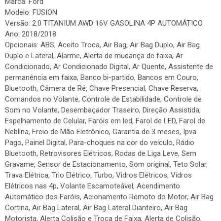
Marca: Ford
Modelo: FUSION
Versão: 2.0 TITANIUM AWD 16V GASOLINA 4P AUTOMÁTICO
Ano: 2018/2018
Opcionais: ABS, Aceito Troca, Air Bag, Air Bag Duplo, Air Bag
Duplo e Lateral, Alarme, Alerta de mudança de faixa, Ar
Condicionado, Ar Condicionado Digital, Ar Quente, Assistente de
permanência em faixa, Banco bi-partido, Bancos em Couro,
Bluetooth, Câmera de Ré, Chave Presencial, Chave Reserva,
Comandos no Volante, Controle de Estabilidade, Controle de
Som no Volante, Desembaçador Traseiro, Direção Assistida,
Espelhamento de Celular, Faróis em led, Farol de LED, Farol de
Neblina, Freio de Mão Eletrônico, Garantia de 3 meses, Ipva
Pago, Painel Digital, Para-choques na cor do veículo, Rádio
Bluetooth, Retrovisores Elétricos, Rodas de Liga Leve, Sem
Gravame, Sensor de Estacionamento, Som original, Teto Solar,
Trava Elétrica, Trio Elétrico, Turbo, Vidros Elétricos, Vidros
Elétricos nas 4p, Volante Escamoteável, Acendimento
Automático dos Faróis, Acionamento Remoto do Motor, Air Bag
Cortina, Air Bag Lateral, Air Bag Lateral Dianteiro, Air Bag
Motorista, Alerta Colisão e Troca de Faixa, Alerta de Colisão,