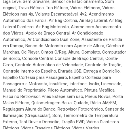
Liga Leve, Sem Gravame, Sensor de Estacionamento, Som
original, Trava Elétrica, Trio Elétrico, Vidros Elétricos, Vidros
Elétricos nas 4p, Volante Escamoteável, 4×2, Acendimento
Automático dos Faróis, Air Bag Cortina, Air Bag Lateral, Air Bag
Lateral Dianteiro, Air Bag Motorista, Alarme com Acionamento
dos Vidros, Apoio de Braço Central, Ar Condicionado
Automático, Ar Condicionado Dual Zone, Assistente de Partida
em Rampa, Banco do Motorista com Ajuste de Altura, Câmbio 6
Marchas, Cd Player, Cintos C/Reg. Altura, Completo, Computador
de Bordo, Console Central, Console de Braço Central, Conta-
Giros, Controle Automático de Velocidade, Controle de Tração,
Controle Interno do Espelho, Entrada USB, Entrega a Domicílio,
Espelho Cortesia para Passageiro, Espelho Cortesia para
Passageiro e Motorista, Insulfilme, Interface, Isofix, Licenciado,
Manual do Proprietário, Piloto Automático, Pintura Metálica,
Pisca no Retrovisor, Pneu Estepe sem uso, Pneus Novos, Porta
Malas Elétrico, Quilometragem Baixa, Quitado, Rádio AM/FM,
Regulagem Altura do Banco, Retrovisor Fotocrômico, Sensor de
Iluminação (Crepuscular), Som, Termômetro de Temperatura
Externa, Test Drive a Domicílio, Tração FWD, Vidros Dianteiros
Elétricos, Vidros Traseiros Elétricos, Vidros Verdes