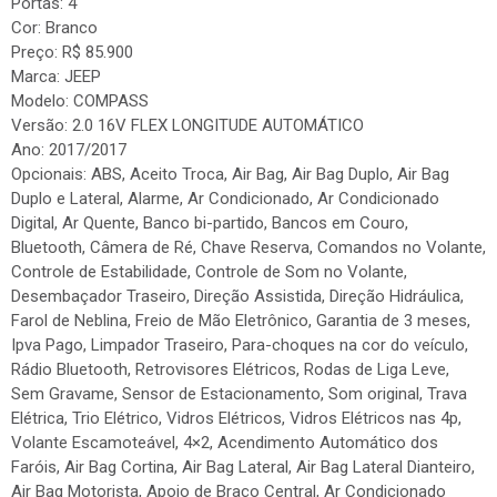
Portas: 4
Cor: Branco
Preço: R$ 85.900
Marca: JEEP
Modelo: COMPASS
Versão: 2.0 16V FLEX LONGITUDE AUTOMÁTICO
Ano: 2017/2017
Opcionais: ABS, Aceito Troca, Air Bag, Air Bag Duplo, Air Bag
Duplo e Lateral, Alarme, Ar Condicionado, Ar Condicionado
Digital, Ar Quente, Banco bi-partido, Bancos em Couro,
Bluetooth, Câmera de Ré, Chave Reserva, Comandos no Volante,
Controle de Estabilidade, Controle de Som no Volante,
Desembaçador Traseiro, Direção Assistida, Direção Hidráulica,
Farol de Neblina, Freio de Mão Eletrônico, Garantia de 3 meses,
Ipva Pago, Limpador Traseiro, Para-choques na cor do veículo,
Rádio Bluetooth, Retrovisores Elétricos, Rodas de Liga Leve,
Sem Gravame, Sensor de Estacionamento, Som original, Trava
Elétrica, Trio Elétrico, Vidros Elétricos, Vidros Elétricos nas 4p,
Volante Escamoteável, 4×2, Acendimento Automático dos
Faróis, Air Bag Cortina, Air Bag Lateral, Air Bag Lateral Dianteiro,
Air Bag Motorista, Apoio de Braço Central, Ar Condicionado