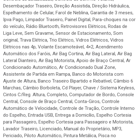
Desembaçador Traseiro, Direção Assistida, Direção Hidráulica,
Espelhamento de Celular, Farol de Neblina, Garantia de 3 meses,
Ipva Pago, Limpador Traseiro, Painel Digital, Para-choques na cor
do veículo, Rádio Bluetooth, Retrovisores Elétricos, Rodas de
Liga Leve, Sem Gravame, Sensor de Estacionamento, Som
original, Trava Elétrica, Trio Elétrico, Vidros Elétricos, Vidros
Elétricos nas 4p, Volante Escamoteável, 4×2, Acendimento
Automático dos Faróis, Air Bag Cortina, Air Bag Lateral, Air Bag
Lateral Dianteiro, Air Bag Motorista, Apoio de Braço Central, Ar
Condicionado Automático, Ar Condicionado Dual Zone,
Assistente de Partida em Rampa, Banco do Motorista com
Ajuste de Altura, Banco Traseiro Bipartido e Rebatível, Câmbio 6
Marchas, Câmbio Borboleta, Cd Player, Chave / Sistema Keyless,
Cintos C/Reg. Altura, Completo, Computador de Bordo, Console
Central, Console de Braço Central, Conta-Giros, Controle
Automático de Velocidade, Controle de Tração, Controle Interno
do Espelho, Entrada USB, Entrega a Domicílio, Espelho Cortesia
para Passageiro, Espelho Cortesia para Passageiro e Motorista,
Lavador Traseiro, Licenciado, Manual do Proprietário, MP3,
Periciado, Piloto Automático, Pintura Metálica, Pisca no