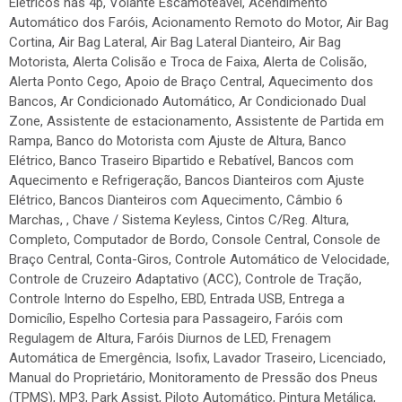
Elétricos nas 4p, Volante Escamoteável, Acendimento
Automático dos Faróis, Acionamento Remoto do Motor, Air Bag
Cortina, Air Bag Lateral, Air Bag Lateral Dianteiro, Air Bag
Motorista, Alerta Colisão e Troca de Faixa, Alerta de Colisão,
Alerta Ponto Cego, Apoio de Braço Central, Aquecimento dos
Bancos, Ar Condicionado Automático, Ar Condicionado Dual
Zone, Assistente de estacionamento, Assistente de Partida em
Rampa, Banco do Motorista com Ajuste de Altura, Banco
Elétrico, Banco Traseiro Bipartido e Rebatível, Bancos com
Aquecimento e Refrigeração, Bancos Dianteiros com Ajuste
Elétrico, Bancos Dianteiros com Aquecimento, Câmbio 6
Marchas, , Chave / Sistema Keyless, Cintos C/Reg. Altura,
Completo, Computador de Bordo, Console Central, Console de
Braço Central, Conta-Giros, Controle Automático de Velocidade,
Controle de Cruzeiro Adaptativo (ACC), Controle de Tração,
Controle Interno do Espelho, EBD, Entrada USB, Entrega a
Domicílio, Espelho Cortesia para Passageiro, Faróis com
Regulagem de Altura, Faróis Diurnos de LED, Frenagem
Automática de Emergência, Isofix, Lavador Traseiro, Licenciado,
Manual do Proprietário, Monitoramento de Pressão dos Pneus
(TPMS), MP3, Park Assist, Piloto Automático, Pintura Metálica,