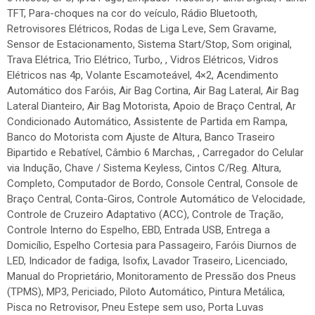
TFT, Para-choques na cor do veículo, Rádio Bluetooth,
Retrovisores Elétricos, Rodas de Liga Leve, Sem Gravame,
Sensor de Estacionamento, Sistema Start/Stop, Som original,
Trava Elétrica, Trio Elétrico, Turbo, , Vidros Elétricos, Vidros
Elétricos nas 4p, Volante Escamoteável, 4×2, Acendimento
Automático dos Faróis, Air Bag Cortina, Air Bag Lateral, Air Bag
Lateral Dianteiro, Air Bag Motorista, Apoio de Braço Central, Ar
Condicionado Automático, Assistente de Partida em Rampa,
Banco do Motorista com Ajuste de Altura, Banco Traseiro
Bipartido e Rebatível, Câmbio 6 Marchas, , Carregador do Celular
via Indução, Chave / Sistema Keyless, Cintos C/Reg. Altura,
Completo, Computador de Bordo, Console Central, Console de
Braço Central, Conta-Giros, Controle Automático de Velocidade,
Controle de Cruzeiro Adaptativo (ACC), Controle de Tração,
Controle Interno do Espelho, EBD, Entrada USB, Entrega a
Domicílio, Espelho Cortesia para Passageiro, Faróis Diurnos de
LED, Indicador de fadiga, Isofix, Lavador Traseiro, Licenciado,
Manual do Proprietário, Monitoramento de Pressão dos Pneus
(TPMS), MP3, Periciado, Piloto Automático, Pintura Metálica,
Pisca no Retrovisor, Pneu Estepe sem uso, Porta Luvas