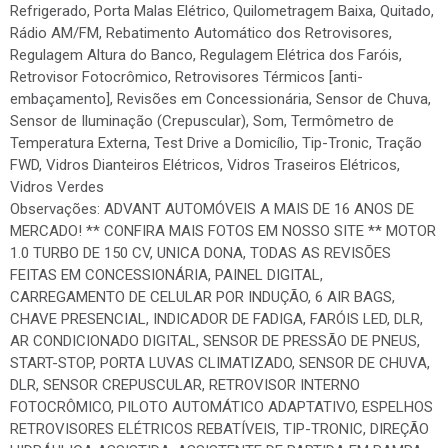
Refrigerado, Porta Malas Elétrico, Quilometragem Baixa, Quitado,
Rádio AM/FM, Rebatimento Automático dos Retrovisores,
Regulagem Altura do Banco, Regulagem Elétrica dos Faróis,
Retrovisor Fotocrômico, Retrovisores Térmicos [anti-
embaçamento], Revisões em Concessionária, Sensor de Chuva,
Sensor de Iluminação (Crepuscular), Som, Termômetro de
Temperatura Externa, Test Drive a Domicílio, Tip-Tronic, Tração
FWD, Vidros Dianteiros Elétricos, Vidros Traseiros Elétricos,
Vidros Verdes
Observações: ADVANT AUTOMÓVEIS A MAIS DE 16 ANOS DE
MERCADO! ** CONFIRA MAIS FOTOS EM NOSSO SITE ** MOTOR
1.0 TURBO DE 150 CV, UNICA DONA, TODAS AS REVISÕES
FEITAS EM CONCESSIONÁRIA, PAINEL DIGITAL,
CARREGAMENTO DE CELULAR POR INDUÇÃO, 6 AIR BAGS,
CHAVE PRESENCIAL, INDICADOR DE FADIGA, FARÓIS LED, DLR,
AR CONDICIONADO DIGITAL, SENSOR DE PRESSÃO DE PNEUS,
START-STOP, PORTA LUVAS CLIMATIZADO, SENSOR DE CHUVA,
DLR, SENSOR CREPUSCULAR, RETROVISOR INTERNO
FOTOCRÔMICO, PILOTO AUTOMÁTICO ADAPTATIVO, ESPELHOS
RETROVISORES ELÉTRICOS REBATÍVEIS, TIP-TRONIC, DIREÇÃO