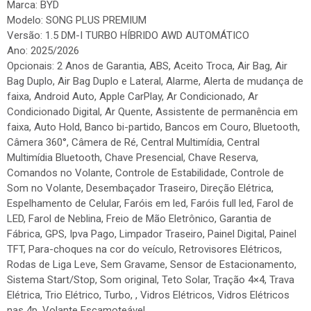
Marca: BYD
Modelo: SONG PLUS PREMIUM
Versão: 1.5 DM-I TURBO HÍBRIDO AWD AUTOMÁTICO
Ano: 2025/2026
Opcionais: 2 Anos de Garantia, ABS, Aceito Troca, Air Bag, Air
Bag Duplo, Air Bag Duplo e Lateral, Alarme, Alerta de mudança de
faixa, Android Auto, Apple CarPlay, Ar Condicionado, Ar
Condicionado Digital, Ar Quente, Assistente de permanência em
faixa, Auto Hold, Banco bi-partido, Bancos em Couro, Bluetooth,
Câmera 360°, Câmera de Ré, Central Multimídia, Central
Multimídia Bluetooth, Chave Presencial, Chave Reserva,
Comandos no Volante, Controle de Estabilidade, Controle de
Som no Volante, Desembaçador Traseiro, Direção Elétrica,
Espelhamento de Celular, Faróis em led, Faróis full led, Farol de
LED, Farol de Neblina, Freio de Mão Eletrônico, Garantia de
Fábrica, GPS, Ipva Pago, Limpador Traseiro, Painel Digital, Painel
TFT, Para-choques na cor do veículo, Retrovisores Elétricos,
Rodas de Liga Leve, Sem Gravame, Sensor de Estacionamento,
Sistema Start/Stop, Som original, Teto Solar, Tração 4×4, Trava
Elétrica, Trio Elétrico, Turbo, , Vidros Elétricos, Vidros Elétricos
nas 4p, Volante Escamoteável