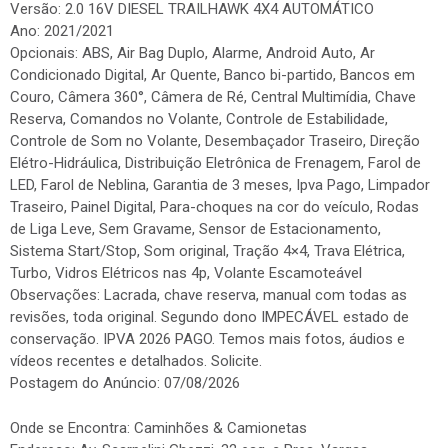
Versão: 2.0 16V DIESEL TRAILHAWK 4X4 AUTOMÁTICO
Ano: 2021/2021
Opcionais: ABS, Air Bag Duplo, Alarme, Android Auto, Ar
Condicionado Digital, Ar Quente, Banco bi-partido, Bancos em
Couro, Câmera 360°, Câmera de Ré, Central Multimídia, Chave
Reserva, Comandos no Volante, Controle de Estabilidade,
Controle de Som no Volante, Desembaçador Traseiro, Direção
Elétro-Hidráulica, Distribuição Eletrônica de Frenagem, Farol de
LED, Farol de Neblina, Garantia de 3 meses, Ipva Pago, Limpador
Traseiro, Painel Digital, Para-choques na cor do veículo, Rodas
de Liga Leve, Sem Gravame, Sensor de Estacionamento,
Sistema Start/Stop, Som original, Tração 4×4, Trava Elétrica,
Turbo, Vidros Elétricos nas 4p, Volante Escamoteável
Observações: Lacrada, chave reserva, manual com todas as
revisões, toda original. Segundo dono IMPECÁVEL estado de
conservação. IPVA 2026 PAGO. Temos mais fotos, áudios e
vídeos recentes e detalhados. Solicite.
Postagem do Anúncio: 07/08/2026
Onde se Encontra: Caminhões & Camionetas