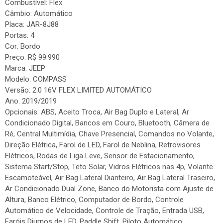
Combustível: Flex
Câmbio: Automático
Placa: JAR-8J88
Portas: 4
Cor: Bordo
Preço: R$ 99.990
Marca: JEEP
Modelo: COMPASS
Versão: 2.0 16V FLEX LIMITED AUTOMÁTICO
Ano: 2019/2019
Opcionais: ABS, Aceito Troca, Air Bag Duplo e Lateral, Ar
Condicionado Digital, Bancos em Couro, Bluetooth, Câmera de
Ré, Central Multimídia, Chave Presencial, Comandos no Volante,
Direção Elétrica, Farol de LED, Farol de Neblina, Retrovisores
Elétricos, Rodas de Liga Leve, Sensor de Estacionamento,
Sistema Start/Stop, Teto Solar, Vidros Elétricos nas 4p, Volante
Escamoteável, Air Bag Lateral Dianteiro, Air Bag Lateral Traseiro,
Ar Condicionado Dual Zone, Banco do Motorista com Ajuste de
Altura, Banco Elétrico, Computador de Bordo, Controle
Automático de Velocidade, Controle de Tração, Entrada USB,
Faróis Diurnos de LED, Paddle Shift, Piloto Automático,