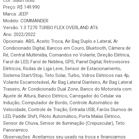
Cor: Slash Gold
Preço: R$ 149.990
Marca: JEEP
Modelo: COMMANDER
Versão: 1.3 T270 TURBO FLEX OVERLAND AT6
Ano: 2022/2022
Opcionais: ABS, Aceito Troca, Air Bag Duplo e Lateral, Ar
Condicionado Digital, Bancos em Couro, Bluetooth, Câmera de
Ré, Central Multimídia, Comandos no Volante, Direção Elétrica,
Farol de LED, Farol de Neblina, GPS, Painel Digital, Retrovisores
Elétricos, Rodas de Liga Leve, Sensor de Estacionamento,
Sistema Start/Stop, Teto Solar, Turbo, Vidros Elétricos nas 4p,
Volante Escamoteável, Air Bag Lateral Dianteiro, Air Bag Lateral
Traseiro, Ar Condicionado Dual Zone, Banco do Motorista com
Ajuste de Altura, Banco Elétrico, Carregador do Celular via
Indução, Computador de Bordo, Controle Automático de
Velocidade, Controle de Tração, Entrada USB, Faróis Diurnos de
LED, Paddle Shift, Piloto Automático, Porta Malas Elétrico,
Sensor de Chuva, Sensor de Iluminação (Crepuscular), Teto
Panoramico
Observações: Aceitamos seu usado na troca e financiamos