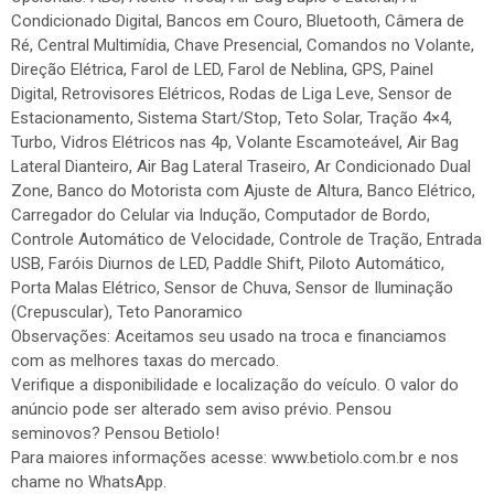
Condicionado Digital, Bancos em Couro, Bluetooth, Câmera de
Ré, Central Multimídia, Chave Presencial, Comandos no Volante,
Direção Elétrica, Farol de LED, Farol de Neblina, GPS, Painel
Digital, Retrovisores Elétricos, Rodas de Liga Leve, Sensor de
Estacionamento, Sistema Start/Stop, Teto Solar, Tração 4×4,
Turbo, Vidros Elétricos nas 4p, Volante Escamoteável, Air Bag
Lateral Dianteiro, Air Bag Lateral Traseiro, Ar Condicionado Dual
Zone, Banco do Motorista com Ajuste de Altura, Banco Elétrico,
Carregador do Celular via Indução, Computador de Bordo,
Controle Automático de Velocidade, Controle de Tração, Entrada
USB, Faróis Diurnos de LED, Paddle Shift, Piloto Automático,
Porta Malas Elétrico, Sensor de Chuva, Sensor de Iluminação
(Crepuscular), Teto Panoramico
Observações: Aceitamos seu usado na troca e financiamos
com as melhores taxas do mercado.
Verifique a disponibilidade e localização do veículo. O valor do
anúncio pode ser alterado sem aviso prévio. Pensou
seminovos? Pensou Betiolo!
Para maiores informações acesse: www.betiolo.com.br e nos
chame no WhatsApp.