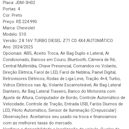
Placa: JDM-3H02
Portas: 4
Cor: Preto
Preço: R$ 224.990
Marca: Chevrolet
Modelo: S10
Versão: 2.8 16V TURBO DIESEL Z71 CD 4X4 AUTOMÁTICO
Ano: 2024/2025
Opcionais: ABS, Aceito Troca, Air Bag Duplo e Lateral, Ar
Condicionado, Bancos em Couro, Bluetooth, Câmera de Ré,
Central Multimídia, Chave Presencial, Comandos no Volante,
Direção Elétrica, Farol de LED, Farol de Neblina, Painel Digital,
Retrovisores Elétricos, Rodas de Liga Leve, Tração 4×4, Turbo,
Vidros Elétricos nas 4p, Volante Escamoteável, Air Bag Lateral
Dianteiro, Air Bag Lateral Traseiro, Banco do Motorista com
Ajuste de Altura, Computador de Bordo, Controle Automático de
Velocidade, Controle de Tração, Entrada USB, Faróis Diurnos de
LED, Piloto Automático, Sensor de Iluminação (Crepuscular)
Observações: Aceitamos seu usado na troca e financiamos
com as melhores taxas do mercado.