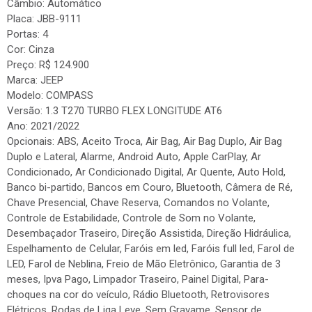
Câmbio: Automático
Placa: JBB-9111
Portas: 4
Cor: Cinza
Preço: R$ 124.900
Marca: JEEP
Modelo: COMPASS
Versão: 1.3 T270 TURBO FLEX LONGITUDE AT6
Ano: 2021/2022
Opcionais: ABS, Aceito Troca, Air Bag, Air Bag Duplo, Air Bag
Duplo e Lateral, Alarme, Android Auto, Apple CarPlay, Ar
Condicionado, Ar Condicionado Digital, Ar Quente, Auto Hold,
Banco bi-partido, Bancos em Couro, Bluetooth, Câmera de Ré,
Chave Presencial, Chave Reserva, Comandos no Volante,
Controle de Estabilidade, Controle de Som no Volante,
Desembaçador Traseiro, Direção Assistida, Direção Hidráulica,
Espelhamento de Celular, Faróis em led, Faróis full led, Farol de
LED, Farol de Neblina, Freio de Mão Eletrônico, Garantia de 3
meses, Ipva Pago, Limpador Traseiro, Painel Digital, Para-
choques na cor do veículo, Rádio Bluetooth, Retrovisores
Elétricos, Rodas de Liga Leve, Sem Gravame, Sensor de