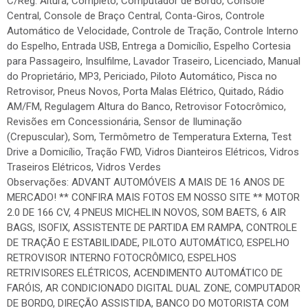
C/Reg. Altura, Completo, Computador de Bordo, Console
Central, Console de Braço Central, Conta-Giros, Controle
Automático de Velocidade, Controle de Tração, Controle Interno
do Espelho, Entrada USB, Entrega a Domicílio, Espelho Cortesia
para Passageiro, Insulfilme, Lavador Traseiro, Licenciado, Manual
do Proprietário, MP3, Periciado, Piloto Automático, Pisca no
Retrovisor, Pneus Novos, Porta Malas Elétrico, Quitado, Rádio
AM/FM, Regulagem Altura do Banco, Retrovisor Fotocrômico,
Revisões em Concessionária, Sensor de Iluminação
(Crepuscular), Som, Termômetro de Temperatura Externa, Test
Drive a Domicílio, Tração FWD, Vidros Dianteiros Elétricos, Vidros
Traseiros Elétricos, Vidros Verdes
Observações: ADVANT AUTOMÓVEIS A MAIS DE 16 ANOS DE
MERCADO! ** CONFIRA MAIS FOTOS EM NOSSO SITE ** MOTOR
2.0 DE 166 CV, 4 PNEUS MICHELIN NOVOS, SOM BAETS, 6 AIR
BAGS, ISOFIX, ASSISTENTE DE PARTIDA EM RAMPA, CONTROLE
DE TRAÇÃO E ESTABILIDADE, PILOTO AUTOMÁTICO, ESPELHO
RETROVISOR INTERNO FOTOCRÔMICO, ESPELHOS
RETRIVISORES ELÉTRICOS, ACENDIMENTO AUTOMÁTICO DE
FARÓIS, AR CONDICIONADO DIGITAL DUAL ZONE, COMPUTADOR
DE BORDO, DIREÇÃO ASSISTIDA, BANCO DO MOTORISTA COM