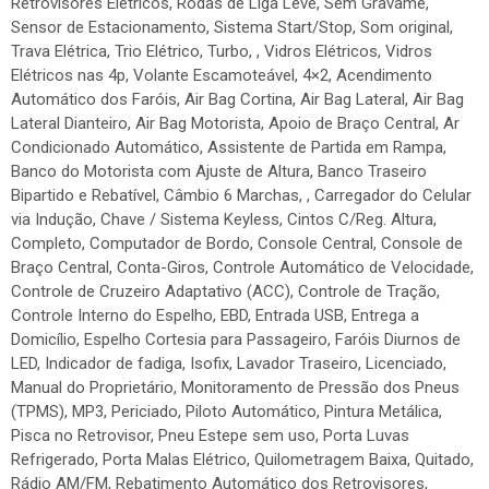
Retrovisores Elétricos, Rodas de Liga Leve, Sem Gravame,
Sensor de Estacionamento, Sistema Start/Stop, Som original,
Trava Elétrica, Trio Elétrico, Turbo, , Vidros Elétricos, Vidros
Elétricos nas 4p, Volante Escamoteável, 4×2, Acendimento
Automático dos Faróis, Air Bag Cortina, Air Bag Lateral, Air Bag
Lateral Dianteiro, Air Bag Motorista, Apoio de Braço Central, Ar
Condicionado Automático, Assistente de Partida em Rampa,
Banco do Motorista com Ajuste de Altura, Banco Traseiro
Bipartido e Rebatível, Câmbio 6 Marchas, , Carregador do Celular
via Indução, Chave / Sistema Keyless, Cintos C/Reg. Altura,
Completo, Computador de Bordo, Console Central, Console de
Braço Central, Conta-Giros, Controle Automático de Velocidade,
Controle de Cruzeiro Adaptativo (ACC), Controle de Tração,
Controle Interno do Espelho, EBD, Entrada USB, Entrega a
Domicílio, Espelho Cortesia para Passageiro, Faróis Diurnos de
LED, Indicador de fadiga, Isofix, Lavador Traseiro, Licenciado,
Manual do Proprietário, Monitoramento de Pressão dos Pneus
(TPMS), MP3, Periciado, Piloto Automático, Pintura Metálica,
Pisca no Retrovisor, Pneu Estepe sem uso, Porta Luvas
Refrigerado, Porta Malas Elétrico, Quilometragem Baixa, Quitado,
Rádio AM/FM, Rebatimento Automático dos Retrovisores,