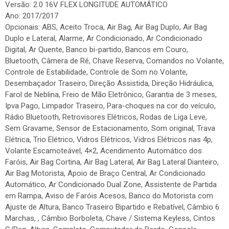
Versão: 2.0 16V FLEX LONGITUDE AUTOMÁTICO
Ano: 2017/2017
Opcionais: ABS, Aceito Troca, Air Bag, Air Bag Duplo, Air Bag
Duplo e Lateral, Alarme, Ar Condicionado, Ar Condicionado
Digital, Ar Quente, Banco bi-partido, Bancos em Couro,
Bluetooth, Câmera de Ré, Chave Reserva, Comandos no Volante,
Controle de Estabilidade, Controle de Som no Volante,
Desembaçador Traseiro, Direção Assistida, Direção Hidráulica,
Farol de Neblina, Freio de Mão Eletrônico, Garantia de 3 meses,
Ipva Pago, Limpador Traseiro, Para-choques na cor do veículo,
Rádio Bluetooth, Retrovisores Elétricos, Rodas de Liga Leve,
Sem Gravame, Sensor de Estacionamento, Som original, Trava
Elétrica, Trio Elétrico, Vidros Elétricos, Vidros Elétricos nas 4p,
Volante Escamoteável, 4×2, Acendimento Automático dos
Faróis, Air Bag Cortina, Air Bag Lateral, Air Bag Lateral Dianteiro,
Air Bag Motorista, Apoio de Braço Central, Ar Condicionado
Automático, Ar Condicionado Dual Zone, Assistente de Partida
em Rampa, Aviso de Faróis Acesos, Banco do Motorista com
Ajuste de Altura, Banco Traseiro Bipartido e Rebatível, Câmbio 6
Marchas, , Câmbio Borboleta, Chave / Sistema Keyless, Cintos