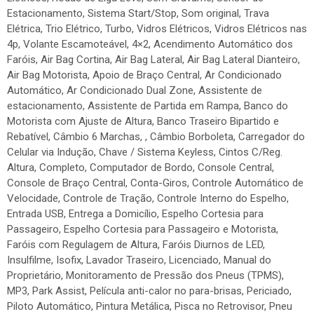
Estacionamento, Sistema Start/Stop, Som original, Trava
Elétrica, Trio Elétrico, Turbo, Vidros Elétricos, Vidros Elétricos nas
4p, Volante Escamoteável, 4×2, Acendimento Automático dos
Faróis, Air Bag Cortina, Air Bag Lateral, Air Bag Lateral Dianteiro,
Air Bag Motorista, Apoio de Braço Central, Ar Condicionado
Automático, Ar Condicionado Dual Zone, Assistente de
estacionamento, Assistente de Partida em Rampa, Banco do
Motorista com Ajuste de Altura, Banco Traseiro Bipartido e
Rebatível, Câmbio 6 Marchas, , Câmbio Borboleta, Carregador do
Celular via Indução, Chave / Sistema Keyless, Cintos C/Reg.
Altura, Completo, Computador de Bordo, Console Central,
Console de Braço Central, Conta-Giros, Controle Automático de
Velocidade, Controle de Tração, Controle Interno do Espelho,
Entrada USB, Entrega a Domicílio, Espelho Cortesia para
Passageiro, Espelho Cortesia para Passageiro e Motorista,
Faróis com Regulagem de Altura, Faróis Diurnos de LED,
Insulfilme, Isofix, Lavador Traseiro, Licenciado, Manual do
Proprietário, Monitoramento de Pressão dos Pneus (TPMS),
MP3, Park Assist, Película anti-calor no para-brisas, Periciado,
Piloto Automático, Pintura Metálica, Pisca no Retrovisor, Pneu