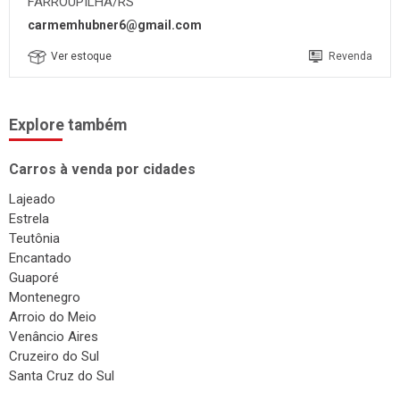
Rua Francisco Balbinotti, 17 - São Roque
FARROUPILHA/RS
carmemhubner6@gmail.com
Ver estoque
Revenda
Explore também
Carros à venda por cidades
Lajeado
Estrela
Teutônia
Encantado
Guaporé
Montenegro
Arroio do Meio
Venâncio Aires
Cruzeiro do Sul