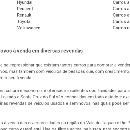
Hyundai
Carros a
Peugeot
Carros a
Renault
Carros a
Toyota
Carros a
Volkswagen
Carros n
ovos à venda em diversas revendas
de se impressionar que existam tantos carros para comprar e vender
vos, mas também com veículos de pessoas que, com crescimento d
m o seu à venda.
s em cultura e economia e oferecem excelentes oportunidades para
 Lajeado e Santa Cruz do Sul são conhecidas em todo estado e exerc
rias revendas de veículos usados e seminovos, nas quais pode ser 
s à venda das diversas cidades da região do Vale do Taquari e Rio
 novo carro estará aqui. Use os filtros acima, na busca, para encontr