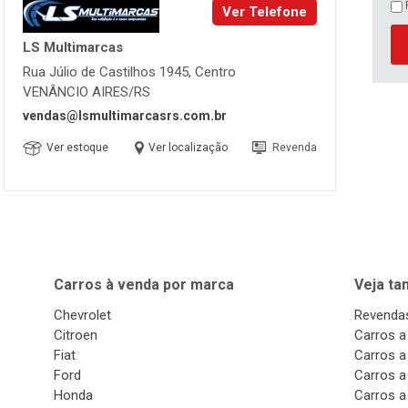
Ver Telefone
LS Multimarcas
Rua Júlio de Castilhos 1945, Centro
VENÂNCIO AIRES/RS
vendas@lsmultimarcasrs.com.br
Ver estoque
Ver localização
Revenda
Carros à venda por marca
Veja t
Chevrolet
Revendas
Citroen
Carros a
Fiat
Carros a
Ford
Carros a
Honda
Carros a