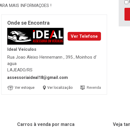
PARA MAIS INFORMAÇOES !
Onde se Encontra
Ver Telefone
Ideal Veículos
Rua Joao Aleixo Hennemann , 395 , Moinhos d'
agua
LAJEADO/RS
assessoriaideal18@gmail.com
Ver estoque
Ver localização
Revenda
Carros à venda por marca
Veja t