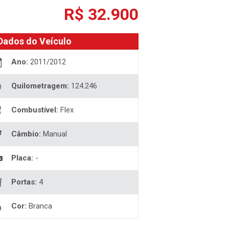
R$ 32.900
Dados do Veículo
Ano:
2011/2012
Quilometragem:
124.246
Combustível:
Flex
Câmbio:
Manual
Placa:
-
Portas:
4
Cor:
Branca