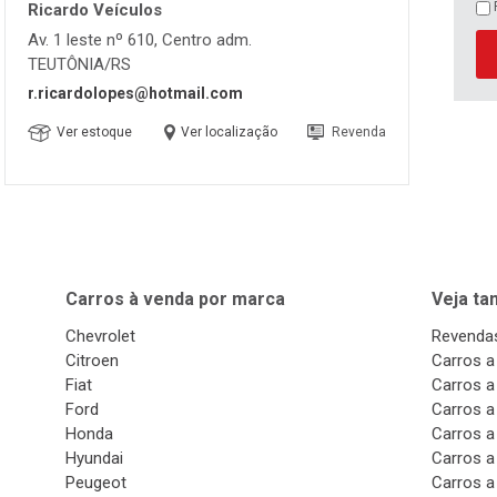
Ricardo Veículos
Av. 1 leste nº 610, Centro adm.
TEUTÔNIA/RS
r.ricardolopes@hotmail.com
Ver estoque
Ver localização
Revenda
Carros à venda por marca
Veja t
Chevrolet
Revendas
Citroen
Carros a
Fiat
Carros a
Ford
Carros a
Honda
Carros a
Hyundai
Carros a
Peugeot
Carros a