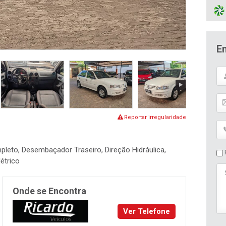
E
Reportar irregularidade
pleto, Desembaçador Traseiro, Direção Hidráulica,
P
létrico
Onde se Encontra
Ver Telefone