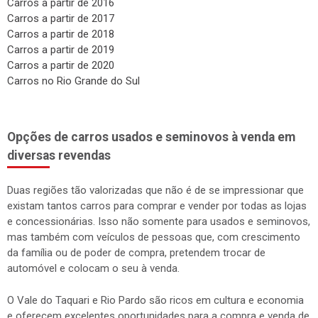
Carros no Rio Grande do Sul
Opções de carros usados e seminovos à venda em
diversas revendas
Duas regiões tão valorizadas que não é de se impressionar que
existam tantos carros para comprar e vender por todas as lojas
e concessionárias. Isso não somente para usados e seminovos,
mas também com veículos de pessoas que, com crescimento
da família ou de poder de compra, pretendem trocar de
automóvel e colocam o seu à venda.
O Vale do Taquari e Rio Pardo são ricos em cultura e economia
e oferecem excelentes oportunidades para a compra e venda de
automóveis, motos e caminhões. As duas principais cidades,
Lajeado e Santa Cruz do Sul são conhecidas em todo estado e
exerce significativa influência no estado do Rio Grande do Sul.
Ambas cidades tem várias revendas de veículos usados e
seminovos, nas quais pode ser interessante para comprar e