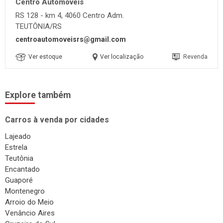
Ver estoque
Ver localização
Revenda
Explore também
Carros à venda por cidades
Lajeado
Estrela
Teutônia
Encantado
Guaporé
Montenegro
Arroio do Meio
Venâncio Aires
Cruzeiro do Sul
Santa Cruz do Sul
Carros à venda por marca
Chevrolet