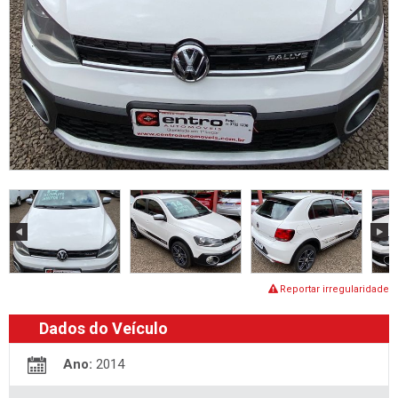
Reportar irregularidade
Dados do Veículo
Ano:
2014
Quilometragem:
68000
Combustível:
Flex
Câmbio:
-