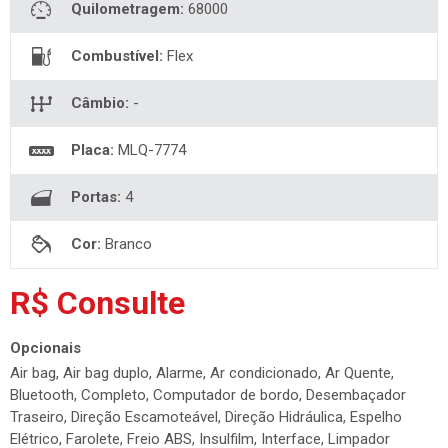
Placa:
MLQ-7774
Portas:
4
Cor:
Branco
R$ Consulte
Opcionais
Air bag, Air bag duplo, Alarme, Ar condicionado, Ar Quente,
Bluetooth, Completo, Computador de bordo, Desembaçador
Traseiro, Direção Escamoteável, Direção Hidráulica, Espelho
Elétrico, Farolete, Freio ABS, Insulfilm, Interface, Limpador
Traseiro, MP3 Player, Parachoque na cor, Roda Liga Leve, Som,
Trava Elétrica, Trio Elétrico, USB, Vidro Elétrico, Volante
multifuncional
Compartilhar