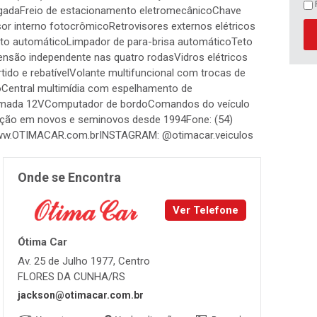
argadaFreio de estacionamento eletromecânicoChave
sor interno fotocrômicoRetrovisores externos elétricos
o automáticoLimpador de para-brisa automáticoTeto
ensão independente nas quatro rodasVidros elétricos
rtido e rebatívelVolante multifuncional com trocas de
oCentral multimídia com espelhamento de
mada 12VComputador de bordoComandos do veículo
ção em novos e seminovos desde 1994Fone: (54)
ww.OTIMACAR.com.brINSTAGRAM: @otimacar.veiculos
Onde se Encontra
Ver Telefone
Ótima Car
Av. 25 de Julho 1977, Centro
FLORES DA CUNHA/RS
jackson@otimacar.com.br