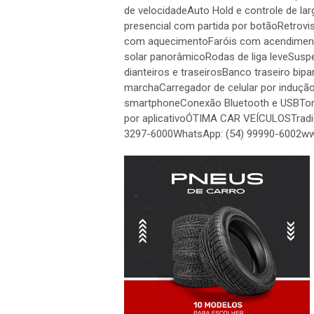
de velocidadeAuto Hold e controle de l
presencial com partida por botãoRetrovi
com aquecimentoFaróis com acendiment
solar panorâmicoRodas de liga leveSusp
dianteiros e traseirosBanco traseiro bipa
marchaCarregador de celular por induçã
smartphoneConexão Bluetooth e USBTo
por aplicativoÓTIMA CAR VEÍCULOSTradi
3297-6000WhatsApp: (54) 99990-6002w