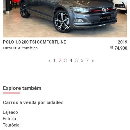
POLO 1.0 200 TSI COMFORTLINE
2019
Cinza 5P Automático
74.900
R$
«
1
2
3
4
5
6
7
»
Explore também
Carros à venda por cidades
Lajeado
Estrela
Teutônia