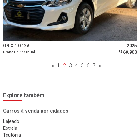
ONIX 1.0 12V
2025
Branca 4P Manual
69.900
R$
«
1
2
3
4
5
6
7
»
Explore também
Carros à venda por cidades
Lajeado
Estrela
Teutônia