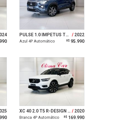
024
PULSE 1.0 IMPETUS TURBO 200 12V
2022
990
Azul 4P Automático
95.990
R$
025
XC 40 2.0 T5 R-DESIGN SPE AWD GEARTRONIC
2020
990
Branca 4P Automático
169.990
R$