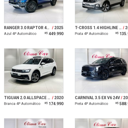
RANGER 3.0 RAPTOR 4X4 V6 TURBO
2025
T-CROSS 1.4 HIGHLINE TSI 16V
2
Azul 4P Automático
449.990
Prata 4P Automático
135.
R$
R$
TIGUAN 2.0 ALLSPACE R-LINE 350 TSI 4X4
2020
CARNIVAL 3.5 EX V6 24V
20
Branca 4P Automático
174.990
Preta 4P Automático
588.
R$
R$