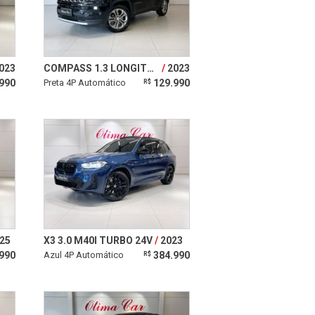
023
COMPASS 1.3 LONGITUDE T270 16V TURBO 4X2
2023
990
Preta 4P Automático
129.990
R$
25
X3 3.0 M40I TURBO 24V
2023
990
Azul 4P Automático
384.990
R$