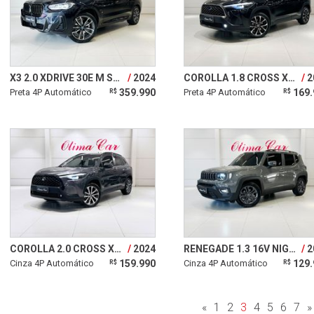
X3 2.0 XDRIVE 30E M SPORT 16V TURBO HÍBRIDO
2024
COROLLA 1.8 CROSS XRX 16V HÍBRIDO
2
Preta 4P Automático
359.990
Preta 4P Automático
169.
R$
R$
COROLLA 2.0 CROSS XRE 16V
2024
RENEGADE 1.3 16V NIGHT EAGLE T270 TURBO
2
Cinza 4P Automático
159.990
Cinza 4P Automático
129.
R$
R$
«
1
2
3
4
5
6
7
»