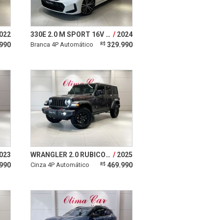
022
330E 2.0 M SPORT 16V TURBO HÍBRIDO
2024
990
Branca 4P Automático
329.990
R$
023
WRANGLER 2.0 RUBICON 4X4 AT8 16V
2025
990
Cinza 4P Automático
469.990
R$