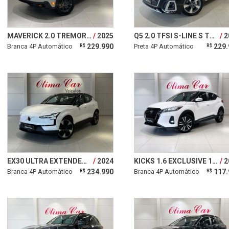
MAVERICK 2.0 TREMOR TURBO 16V
2025
Q5 2.0 TFSI S-LINE S TRONIC 16V
2
Branca 4P Automático
229.990
Preta 4P Automático
229.
R$
R$
EX30 ULTRA EXTENDED RANGE
2024
KICKS 1.6 EXCLUSIVE 16V
2
Branca 4P Automático
234.990
Branca 4P Automático
117.
R$
R$