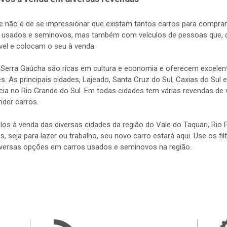
e não é de se impressionar que existam tantos carros para comprar 
a usados e seminovos, mas também com veículos de pessoas que, c
el e colocam o seu à venda.
a Serra Gaúcha são ricas em cultura e economia e oferecem excele
 As principais cidades, Lajeado, Santa Cruz do Sul, Caxias do Su
ência no Rio Grande do Sul. Em todas cidades tem várias revendas d
nder carros.
los à venda das diversas cidades da região do Vale do Taquari, Ri
s, seja para lazer ou trabalho, seu novo carro estará aqui. Use os fi
diversas opções em carros usados e seminovos na região.