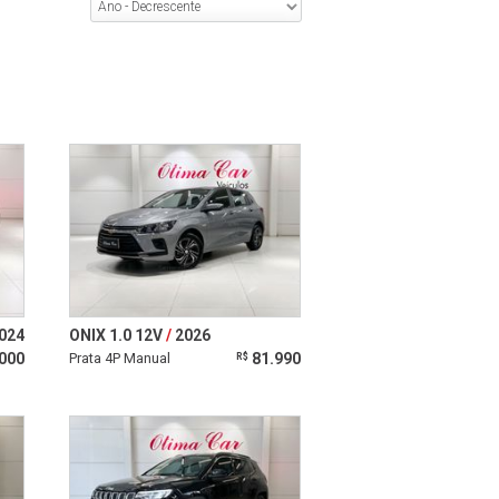
024
ONIX 1.0 12V
2026
000
Prata 4P Manual
81.990
R$