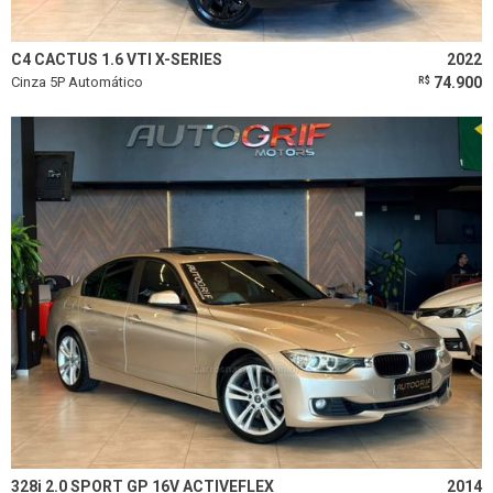
C4 CACTUS 1.6 VTI X-SERIES
2022
Cinza 5P Automático
74.900
R$
328i 2.0 SPORT GP 16V ACTIVEFLEX
2014