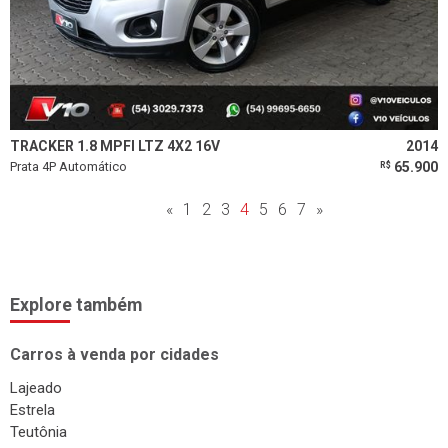
TRACKER 1.8 MPFI LTZ 4X2 16V
2014
Prata 4P Automático
65.900
R$
«
1
2
3
4
5
6
7
»
Explore também
Carros à venda por cidades
Lajeado
Estrela
Teutônia