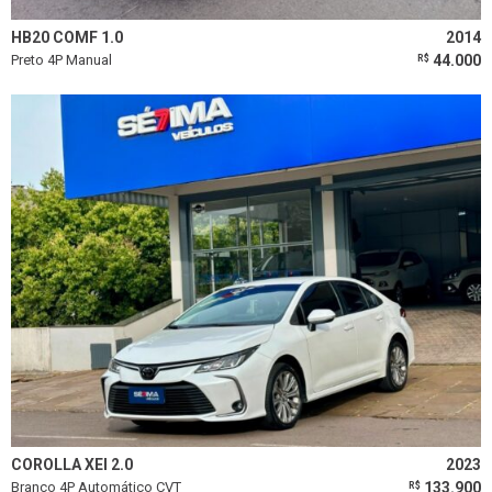
Limpar todos os filtros
HB20 COMF 1.0
2014
Preto 4P Manual
44.000
R$
COROLLA XEI 2.0
2023
Branco 4P Automático CVT
133.900
R$