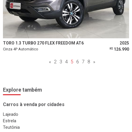
TORO 1.3 TURBO 270 FLEX FREEDOM AT6
2025
Cinza 4P Automático
126.990
R$
«
2
3
4
5
6
7
8
»
Explore também
Carros à venda por cidades
Lajeado
Estrela
Teutônia