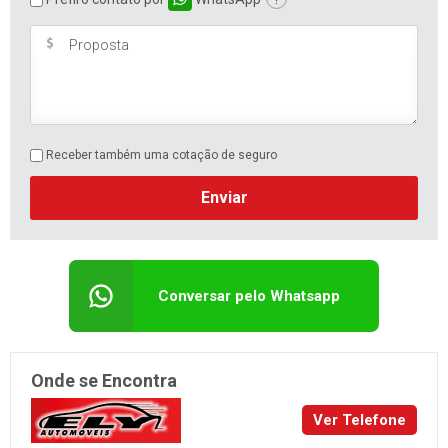
Receber também uma cotação de seguro
Enviar
Conversar pelo Whatsapp
Onde se Encontra
Ver Telefone
Ely Automóveis
Av. Benjamin Constant, 2669 Florestal
LAJEADO/RS
vendas@elyautomoveis.com.br
Ver estoque
Ver localização
Revenda