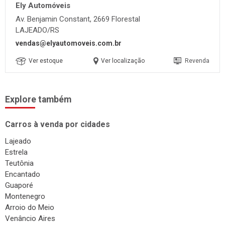
Explore também
Carros à venda por cidades
Lajeado
Estrela
Teutônia
Encantado
Guaporé
Montenegro
Arroio do Meio
Venâncio Aires
Cruzeiro do Sul
Santa Cruz do Sul
Carros à venda por marca
Chevrolet
Citroen
Fiat