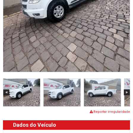
Reportar irregularidade
Dados do Veículo
Ano:
2015/2015
Quilometragem:
156.700
Combustível:
Flex
Câmbio:
Câmbio Manual