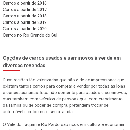
Opções de carros usados e seminovos à venda em
diversas revendas
Duas regiões tão valorizadas que não é de se impressionar que
existam tantos carros para comprar e vender por todas as lojas
e concessionárias. Isso não somente para usados e seminovos,
mas também com veículos de pessoas que, com crescimento
da família ou de poder de compra, pretendem trocar de
automóvel e colocam o seu à venda.
O Vale do Taquari e Rio Pardo são ricos em cultura e economia
e oferecem excelentes oportunidades para a compra e venda de
automóveis, motos e caminhões. As duas principais cidades,
Lajeado e Santa Cruz do Sul são conhecidas em todo estado e
exerce significativa influência no estado do Rio Grande do Sul.
Ambas cidades tem várias revendas de veículos usados e
seminovos, nas quais pode ser interessante para comprar e
vender carros.