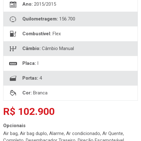
Placa:
I
Portas:
4
Cor:
Branca
R$ 102.900
Opcionais
Air bag, Air bag duplo, Alarme, Ar condicionado, Ar Quente,
Completo, Desembaçador Traseiro, Direção Escamoteável,
Direção Hidráulica, Farolete, Para-choque na cor, Película, Rádio,
Roda Liga Leve, Tração 4x4, Trava Elétrica, Trio Elétrico, Vidro
Elétrico
Compartilhar