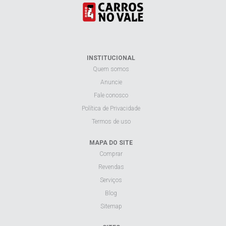
Anuncie
Fale conosco
Política de Privacidade
Termos de uso
MAPA DO SITE
Comprar
Revendas
Serviços
Blog
Sitemap
SITES
Carros no Vale
Sul Carro
Carro Review
Visualizar site na versão desktop.