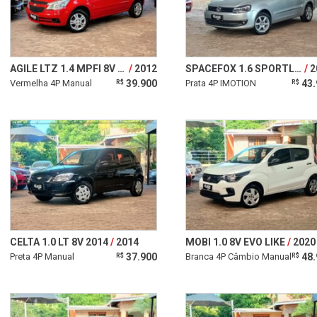
AGILE LTZ 1.4 MPFI 8V FLEXPOWER 5P
2012
SPACEFOX 1.6 SPORTLINE 8V
2
Vermelha 4P Manual
39.900
Prata 4P IMOTION
43.
R$
R$
CELTA 1.0 LT 8V 2014
2014
MOBI 1.0 8V EVO LIKE
2020
Preta 4P Manual
37.900
Branca 4P Câmbio Manual
48.
R$
R$