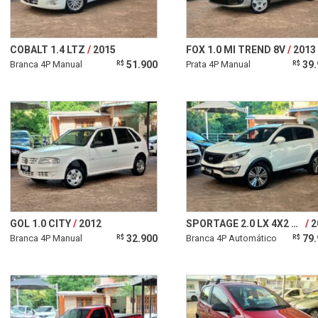
COBALT 1.4 LTZ
2015
FOX 1.0 MI TREND 8V
2013
Branca 4P Manual
51.900
Prata 4P Manual
39.
R$
R$
GOL 1.0 CITY
2012
SPORTAGE 2.0 LX 4X2 16V FLEX 4P AUTOMÁTICO
2
Branca 4P Manual
32.900
Branca 4P Automático
79.
R$
R$