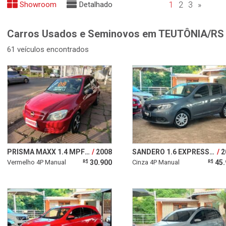
Showroom
Detalhado
1
2
3
»
Carros Usados e Seminovos em TEUTÔNIA/RS
61 veículos encontrados
PRISMA MAXX 1.4 MPFI 8V ECONO.FLEX
2008
SANDERO 1.6 EXPRESSION 16V FLEX 4P MANUAL
2
Vermelho 4P Manual
30.900
Cinza 4P Manual
45.
R$
R$