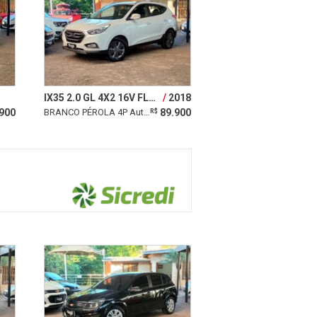
IX35 2.0 GL 4X2 16V FLEX 4P AUTOMÁTICO
2018
900
BRANCO PÉROLA 4P Automático 6 marchas
89.900
R$