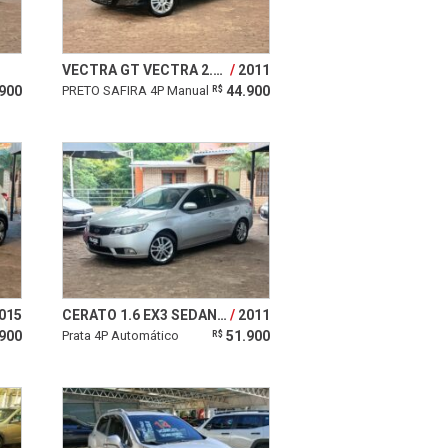
VECTRA GT VECTRA 2.0 MPFI GT HATCH 8V FLEX 4P MANUAL
2011
900
PRETO SAFIRA 4P Manual
44.900
R$
015
CERATO 1.6 EX3 SEDAN 16V GASOLINA 4P AUTOMÁTICO
2011
900
Prata 4P Automático
51.900
R$