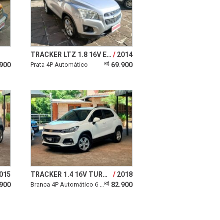
TRACKER LTZ 1.8 16V ECOTEC
2014
900
Prata 4P Automático
69.900
R$
015
TRACKER 1.4 16V TURBO LT
2018
900
Branca 4P Automático 6 marchas
82.900
R$