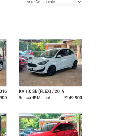
016
KA 1.0 SE (FLEX)
2019
900
Branca 4P Manual
49.900
R$