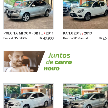
POLO 1.6 MI COMFORTLINE 8V
2011
KA 1.0 2013
2013
Prata 4P IMOTION
43.900
Branca 2P Manual
26.
R$
R$