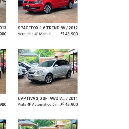
013
SPACEFOX 1.6 TREND 8V
2012
900
Vermelha 4P Manual
43.900
R$
CAPTIVA 3.0 SFI AWD V6 24V
2011
900
Prata 4P Automático 6 marchas
45.900
R$