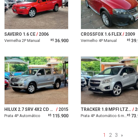
SAVEIRO 1.6 CE
2006
CROSSFOX 1.6 FLEX
2009
Vermelha 2P Manual
36.900
Vermelho 4P Manual
39.
R$
R$
HILUX 2.7 SRV 4X2 CD 16V FLEX 4P AUTOMÁTICO
2015
TRACKER 1.8 MPFI LTZ 4X2 16V FLEX 4P AUTOMÁTICO
2
Prata 4P Automático
115.900
Prata 4P Automático 6 marchas
73.
R$
R$
1
2
3
»