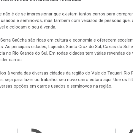
e não é de se impressionar que existam tantos carros para comprar 
a usados e seminovos, mas também com veículos de pessoas que, c
el e colocam o seu à venda.
a Serra Gaúcha são ricas em cultura e economia e oferecem excele
 As principais cidades, Lajeado, Santa Cruz do Sul, Caxias do Su
ência no Rio Grande do Sul. Em todas cidades tem várias revendas d
nder carros.
los à venda das diversas cidades da região do Vale do Taquari, Ri
s, seja para lazer ou trabalho, seu novo carro estará aqui. Use os fi
diversas opções em carros usados e seminovos na região.