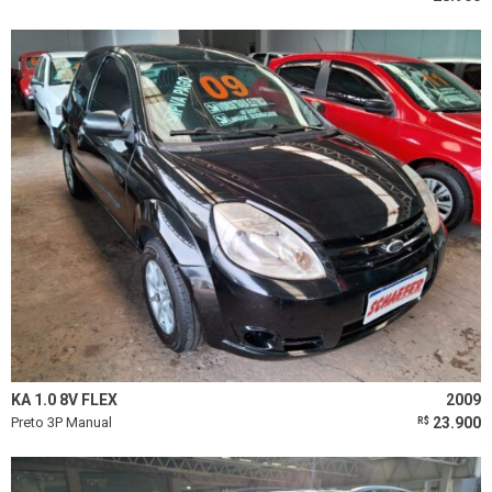
KA 1.0 8V FLEX
2009
Preto 3P Manual
23.900
R$