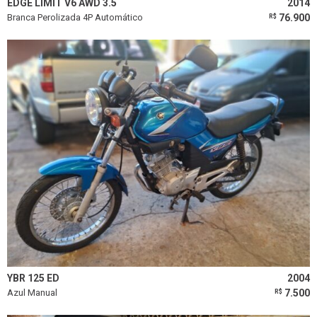
EDGE LIMIT V6 AWD 3.5
2014
Branca Perolizada 4P Automático
76.900
R$
YBR 125 ED
2004
Azul Manual
7.500
R$