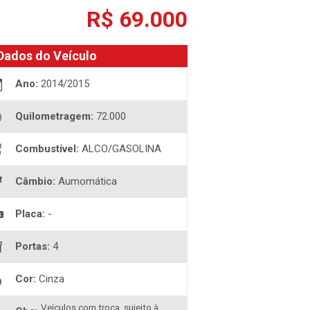
R$ 69.000
Dados do Veículo
Ano:
2014/2015
Quilometragem:
72.000
Combustível:
ALCO/GASOLINA
Câmbio:
Aumomática
Placa:
-
Portas:
4
Cor:
Cinza
Veículos com troca, sujeito à