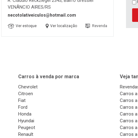
R. Cláudio Reckziegel 2343, Bairro Gressler
VENÂNCIO AIRES/RS
necotolativeiculos@hotmail.com
Ver estoque
Ver localização
Revenda
Carros à venda por marca
Veja t
Chevrolet
Revendas
Citroen
Carros a
Fiat
Carros a
Ford
Carros a
Honda
Carros a
Hyundai
Carros a
Peugeot
Carros a
Renault
Carros a