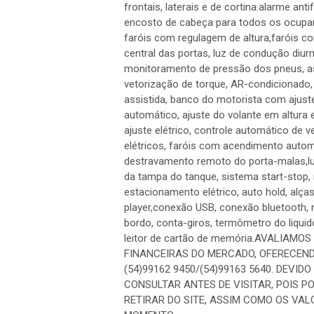
estado de conservação, motor 1.6 Turbo 
frontais, laterais e de cortina.alarme ant
encosto de cabeça para todos os ocupante
faróis com regulagem de altura,faróis com
central das portas, luz de condução diur
monitoramento de pressão dos pneus, ass
vetorização de torque, AR-condicionado, 
assistida, banco do motorista com ajuste
automático, ajuste do volante em altura
ajuste elétrico, controle automático de v
elétricos, faróis com acendimento automá
destravamento remoto do porta-malas,luz
da tampa do tanque, sistema start-stop, 
estacionamento elétrico, auto hold, alça
player,conexão USB, conexão bluetooth, 
bordo, conta-giros, termômetro do liquid
leitor de cartão de memória.AVALIAM
FINANCEIRAS DO MERCADO, OFERECENDO
(54)99162 9450/(54)99163 5640. DEVI
CONSULTAR ANTES DE VISITAR, POIS P
RETIRAR DO SITE, ASSIM COMO OS VA