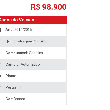
R$ 98.900
Dados do Veículo
Ano:
2014/2015
Quilometragem:
175.400
Combustível:
Gasolina
Câmbio:
Automático
Placa:
-
Portas:
4
Cor:
Branca