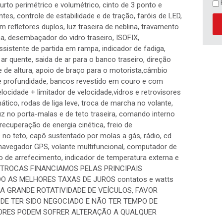
Gasolina, com 156 cv. Possui freios ABS, airbags
ifurto perimétrico e volumétrico, cinto de 3 ponto e
s, controle de estabilidade e de tração, faróis de LED,
 refletores duplos, luz traseira de neblina, travamento
na, desembaçador do vidro traseiro, ISOFIX,
istente de partida em rampa, indicador de fadiga,
ar quente, saida de ar para o banco traseiro, direção
 de altura, apoio de braço para o motorista,câmbio
 e profundidade, bancos revestido em couro e com
elocidade + limitador de velocidade,vidros e retrovisores
tico, rodas de liga leve, troca de marcha no volante,
 no porta-malas e de teto traseira, comando interno
recuperação de energia cinética, freio de
s no teto, capô sustentado por molas a gás, rádio, cd
navegador GPS, volante multifuncional, computador de
o de arrefecimento, indicador de temperatura externa e
OS TROCAS FINANCIAMOS PELAS PRINCIPAIS
 AS MELHORES TAXAS DE JUROS contatos e watts
DO A GRANDE ROTATIVIDADE DE VEÍCULOS, FAVOR
ODE TER SIDO NEGOCIADO E NÃO TER TEMPO DE
LORES PODEM SOFRER ALTERAÇÃO A QUALQUER