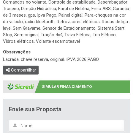
dos vidros, Ar condicionado digital, Ar Quente, Banco bi-partido,
Bancos em couro, Bluetooth, Camera de ré, Central Multimidia,
Central Multimídia Bluetooth, Chave presencial, Chave reserva,
Comandos no volante, Controle de estabilidade, Desembaçador
Traseiro, Direção Hidráulica, Farol de Neblina, Freio ABS, Garantia
de 3 meses, gps, Ipva Pago, Painel digital, Para-choques na cor
do veículo, radio bluetooth, Retrovisores elétricos, Rodas de liga-
leve, Sem Gravame, Sensor de Estacionamento, Sistema Start
Stop, Som original, Tração 4x4, Trava Elétrica, Trio Elétrico,
Vidros elétricos, Volante escamoteavel
Observações
Lacrada, chave reserva, original. IPVA 2026 PAGO.
Compartilhar
SIMULAR FINANCIAMENTO
Envie sua Proposta