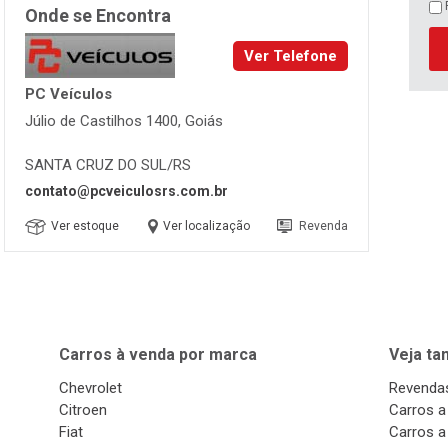
Onde se Encontra
Ver Telefone
PC Veículos
Júlio de Castilhos 1400, Goiás
SANTA CRUZ DO SUL/RS
contato@pcveiculosrs.com.br
Ver estoque
Ver localização
Revenda
Carros à venda por marca
Veja t
Chevrolet
Revendas
Citroen
Carros a
Fiat
Carros a