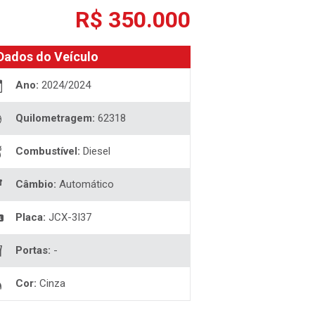
R$ 350.000
Dados do Veículo
Ano:
2024/2024
Quilometragem:
62318
Combustível:
Diesel
Câmbio:
Automático
Placa:
JCX-3I37
Portas:
-
Cor:
Cinza