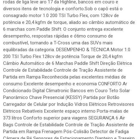
rodas de liga leve aro 17 da Highline, bancos em couro e
diversos itens de tecnologia e conforto.Sob o capô está o
consagrado motor 1.0 200 TSI Turbo Flex, com 128cv de
potência e 20,4 kgfm de torque, aliado ao câmbio automático de
6 marchas com Paddle Shift. O conjunto entrega excelente
desempenho, respostas rápidas e ótimo consumo de
combustível, tornando a T-Cross uma das SUVs mais
equilibradas da categoria. DESEMPENHO & TÉCNICA Motor 1.0
200 TSI Turbo Flex 128cv de potência Torque de 20,4 kgfm
Câmbio Automático de 6 Marchas Paddle Shift Direção Elétrica
Controle de Estabilidade Controle de Tração Assistente de
Partida em Rampa Reconhecida pelas excelentes médias de
consumo Excelente desempenho e economia CONFORTO Ar
Condicionado Digital Climatronic Bancos em Couro Teto Solar
Panorâmico Chave Presencial (KESSY) Partida por Botão
Carregador de Celular por Indução Vidros Elétricos Retrovisores
Elétricos Rebatíveis Excelente espaço interno Porta-malas de
373 litros Conforto superior para viagens SEGURANÇA 6 Air
Bags Controle de Estabilidade Controle de Tração Assistente de
Partida em Rampa Frenagem Pós-Colisão Detector de Fadiga
Câmera de Ré Sensores de Estacionamento Dianteiro e Traseiro