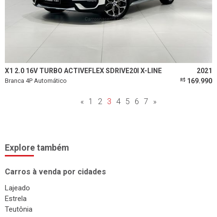
X1 2.0 16V TURBO ACTIVEFLEX SDRIVE20I X-LINE
2021
Branca 4P Automático
169.990
R$
«
1
2
3
4
5
6
7
»
Explore também
Carros à venda por cidades
Lajeado
Estrela
Teutônia