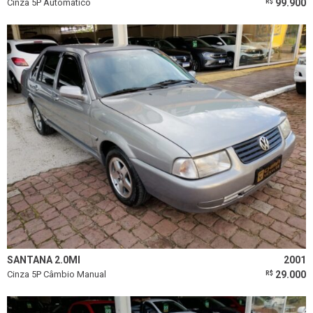
Cinza 5P Automático
99.900
R$
SANTANA 2.0MI
2001
Cinza 5P Câmbio Manual
29.000
R$