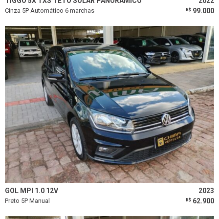
TIGGO 5X TXS TETO SOLAR PANORAMICO
2022
Cinza 5P Automático 6 marchas
99.000
R$
GOL MPI 1.0 12V
2023
Preto 5P Manual
62.900
R$