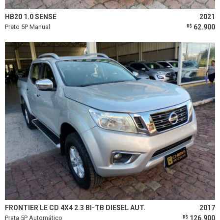
HB20 1.0 SENSE
2021
Preto 5P Manual
62.900
R$
FRONTIER LE CD 4X4 2.3 BI-TB DIESEL AUT.
2017
Prata 5P Automático
126.900
R$