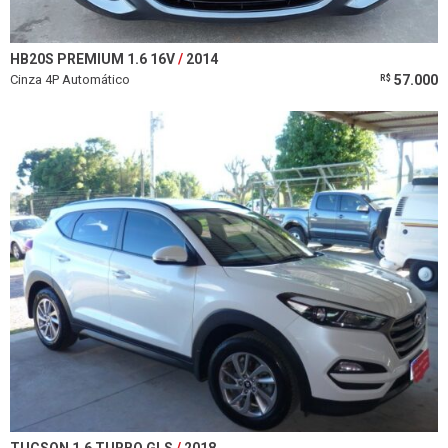
HB20S PREMIUM 1.6 16V
2014
Cinza 4P Automático
57.000
R$
TUCSON 1.6 TURBO GLS
2018