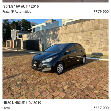
I30 1.8 16V AUT
2016
Prata 4P Automático
79.900
R$
HB20 UNIQUE 1.0
2019
Preto
57.900
R$